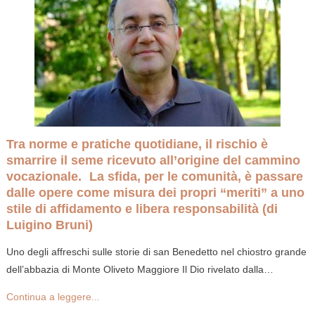
Tra norme e pratiche quotidiane, il rischio è
smarrire il seme ricevuto all’origine del cammino
vocazionale. La sfida, per le comunità, è passare
dalle opere come misura dei propri “meriti” a uno
stile di affidamento e libera responsabilità (di
Luigino Bruni)
Uno degli affreschi sulle storie di san Benedetto nel chiostro grande
dell’abbazia di Monte Oliveto Maggiore Il Dio rivelato dalla…
Continua a leggere...