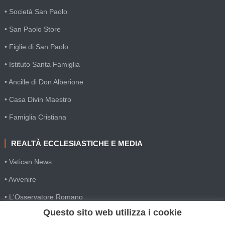
• Società San Paolo
• San Paolo Store
• Figlie di San Paolo
• Istituto Santa Famiglia
• Ancille di Don Alberione
• Casa Divin Maestro
• Famiglia Cristiana
REALTÀ ECCLESIASTICHE E MEDIA
• Vatican News
• Avvenire
• L'Osservatore Romano
Questo sito web utilizza i cookie
• SIR Agenzia d'informazione