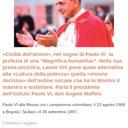
«Civiltà dell’amore», nel sogno di Paolo VI la
profezia di una “Magnifica humanitas”. Nella sua
prima enciclica, Leone XIV pone quale alternativa
alla «cultura della potenza» quella «visione
decisiva» dell’ordine sociale che ha in Montini il
maestro e testimone. Parla il presidente
dell’Istituto Paolo VI, don Angelo Maffeis
Paolo VI alla Messa con i campesinos colombiani, il 23 agosto 1968
a Bogotá / Siciliani «Il 26 settembre 1897…
Continua a leggere...