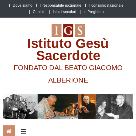
Skip
Dove siamo
Il responsabile nazionale
Il consiglio nazionale
to
Contatti
Istituti secolari
In Preghiera
content
Istituto Gesù
Sacerdote
FONDATO DAL BEATO GIACOMO
ALBERIONE