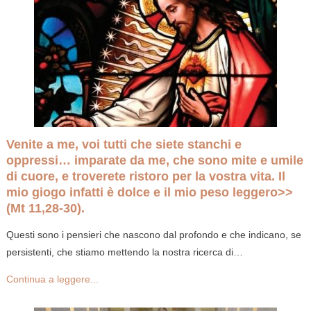
Venite a me, voi tutti che siete stanchi e
oppressi… imparate da me, che sono mite e umile
di cuore, e troverete ristoro per la vostra vita. Il
mio giogo infatti è dolce e il mio peso leggero>>
(Mt 11,28-30).
Questi sono i pensieri che nascono dal profondo e che indicano, se
persistenti, che stiamo mettendo la nostra ricerca di…
Continua a leggere...