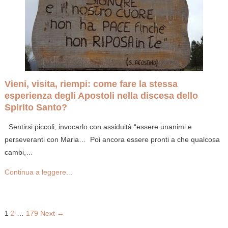
Vieni, visita, riempi: come fare la stessa
esperienza degli Apostoli nella discesa dello
Spirito Santo?
Sentirsi piccoli, invocarlo con assiduità “essere unanimi e
perseveranti con Maria… Poi ancora essere pronti a che qualcosa
cambi,…
Continua a leggere...
1
2
…
179
Next →