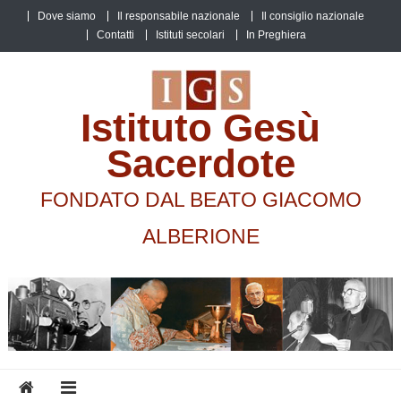
Skip
Dove siamo
Il responsabile nazionale
Il consiglio nazionale
to
Contatti
Istituti secolari
In Preghiera
content
Istituto Gesù
Sacerdote
FONDATO DAL BEATO GIACOMO
ALBERIONE