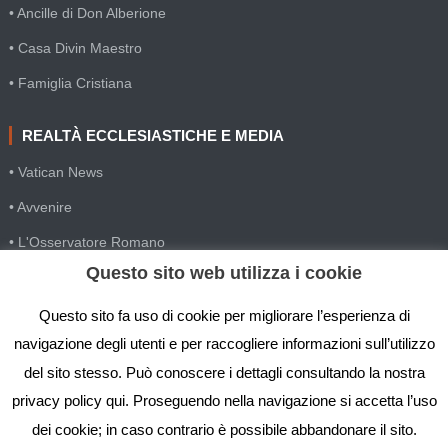
• Ancille di Don Alberione
• Casa Divin Maestro
• Famiglia Cristiana
REALTÀ ECCLESIASTICHE E MEDIA
• Vatican News
• Avvenire
• L'Osservatore Romano
Questo sito web utilizza i cookie
• SIR Agenzia d'informazione
• Gesuiti Villapizzone
Questo sito fa uso di cookie per migliorare l’esperienza di
navigazione degli utenti e per raccogliere informazioni sull’utilizzo
• Settimana della Comunicazione
del sito stesso. Può conoscere i dettagli consultando la nostra
• Festival Biblico
privacy policy qui. Proseguendo nella navigazione si accetta l’uso
dei cookie; in caso contrario è possibile abbandonare il sito.