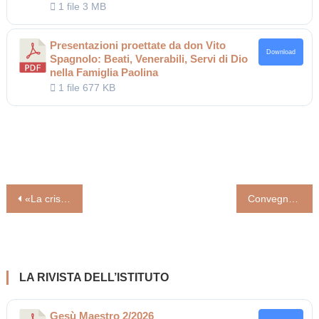
1 file
3 MB
Presentazioni proettate da don Vito
Download
Spagnolo: Beati, Venerabili, Servi di Dio
nella Famiglia Paolina
1 file
677 KB
Navigazione
«La crisi del cristianesimo? Un’occasione da non sprecare». L’intervista al saggista e teologo Brunetto Salvarani
Convegno IGS sulla povertà paolina 9-11 aprile 2024
articoli
LA RIVISTA DELL’ISTITUTO
Gesù Maestro 2/2026