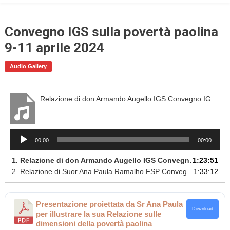
Convegno IGS sulla povertà paolina
9-11 aprile 2024
Audio Gallery
Relazione di don Armando Augello IGS Convegno IGS 2024: “La povertà in San Paolo (Fil 2)”
Audio
00:00
00:00
Player
1.
Relazione di don Armando Augello IGS Convegno IGS 2024: “La povertà in San Paolo (Fil 2)”
1:23:51
2.
Relazione di Suor Ana Paula Ramalho FSP Convegno IGS 2024: “Dimensioni della povertà paolina inculcate da don Giacomo Alberione”
1:33:12
Presentazione proiettata da Sr Ana Paula
Download
per illustrare la sua Relazione sulle
dimensioni della povertà paolina