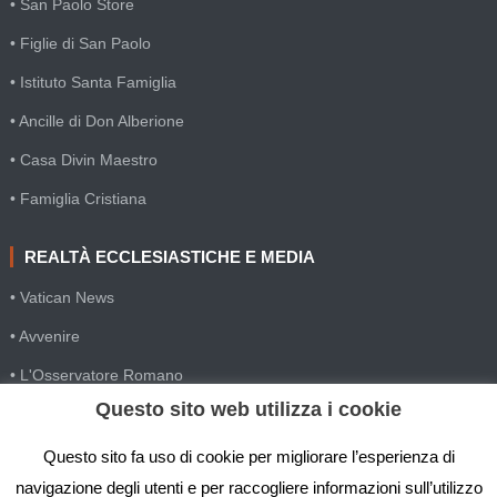
• San Paolo Store
• Figlie di San Paolo
• Istituto Santa Famiglia
• Ancille di Don Alberione
• Casa Divin Maestro
• Famiglia Cristiana
REALTÀ ECCLESIASTICHE E MEDIA
• Vatican News
• Avvenire
• L'Osservatore Romano
Questo sito web utilizza i cookie
• SIR Agenzia d'informazione
• Gesuiti Villapizzone
Questo sito fa uso di cookie per migliorare l’esperienza di
navigazione degli utenti e per raccogliere informazioni sull’utilizzo
• Settimana della Comunicazione