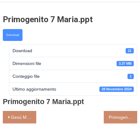
Primogenito 7 Maria.ppt
Download
Download
21
Dimensioni file
3.37 MB
Conteggio file
1
Ultimo aggiornamento
28 Novembre 2024
Primogenito 7 Maria.ppt
Navigazione
Gesù Maestro 2/2024
Primogenito 8 La croce.ppt
articoli