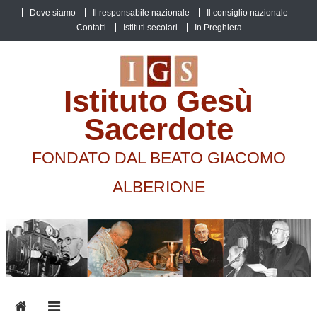
Skip
Dove siamo
Il responsabile nazionale
Il consiglio nazionale
to
Contatti
Istituti secolari
In Preghiera
content
Istituto Gesù
Sacerdote
FONDATO DAL BEATO GIACOMO
ALBERIONE