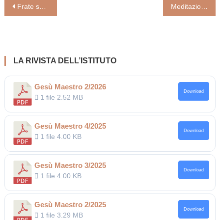
Navigazione
Frate sole, sorella luna perdonateci (Enzo Bianchi)
Meditazioni Luigi Vari: Eserc. IGS 3-8/11/19
articoli
LA RIVISTA DELL’ISTITUTO
Gesù Maestro 2/2026
Download
1 file
2.52 MB
Gesù Maestro 4/2025
Download
1 file
4.00 KB
Gesù Maestro 3/2025
Download
1 file
4.00 KB
Gesù Maestro 2/2025
Download
1 file
3.29 MB