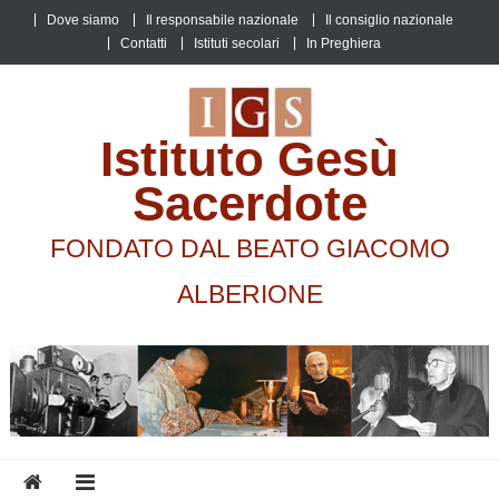
Skip
Dove siamo
Il responsabile nazionale
Il consiglio nazionale
to
Contatti
Istituti secolari
In Preghiera
content
Istituto Gesù
Sacerdote
FONDATO DAL BEATO GIACOMO
ALBERIONE