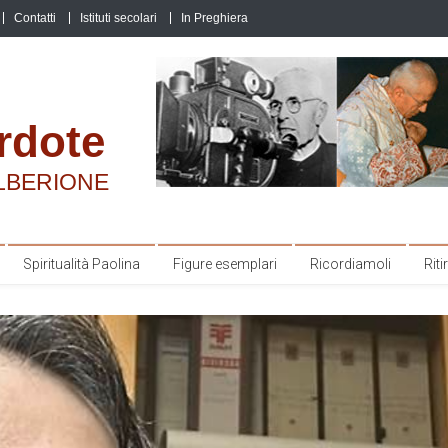
Contatti
Istituti secolari
In Preghiera
rdote
LBERIONE
Spiritualità Paolina
Figure esemplari
Ricordiamoli
Ritir