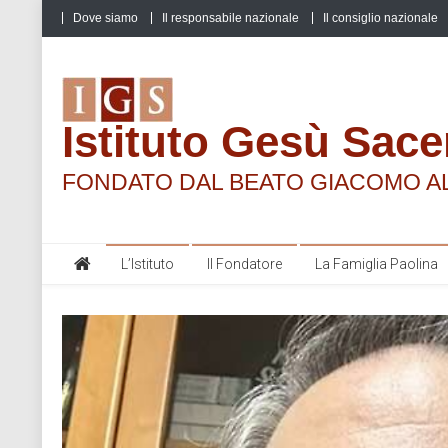
Skip
Dove siamo
Il responsabile nazionale
Il consiglio nazionale
to
content
Istituto Gesù Sace
FONDATO DAL BEATO GIACOMO A
L’Istituto
Il Fondatore
La Famiglia Paolina