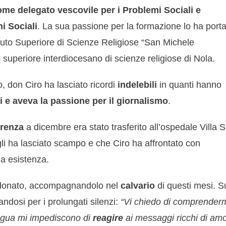
come delegato vescovile per i Problemi Sociali e
i Sociali
. La sua passione per la formazione lo ha port
tuto Superiore di Scienze Religiose “San Michele
 superiore interdiocesano di scienze religiose di Nola.
ro, don Ciro ha lasciato ricordi
indelebili
in quanti hanno
 e aveva la passione per il giornalismo
.
erenza
a dicembre era stato trasferito all’ospedale Villa 
gli ha lasciato scampo e che Ciro ha affrontato con
ua esistenza.
andonato, accompagnandolo nel
calvario
di questi mesi. S
andosi per i prolungati silenzi:
“Vi chiedo di comprenderm
tregua mi impediscono di
reagire
ai messaggi ricchi di am