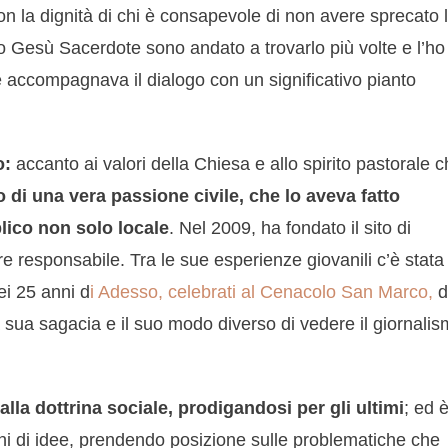
 con la dignità di chi è consapevole di non avere sprecato 
to Gesù Sacerdote sono andato a trovarlo più volte e l’ho
 accompagnava il dialogo con un significativo pianto
o:
accanto ai valori della Chiesa e allo spirito pastorale 
 di una vera passione civile, che lo aveva fatto
blico non solo locale
. Nel 2009, ha fondato il sito di
re responsabile. Tra le sue esperienze giovanili c’è stata
ei 25 anni d
i Adesso, celebrati al Cenacolo San Marco,
d
la sua sagacia e il suo modo diverso di vedere il giornali
lla dottrina sociale, prodigandosi per gli ultimi
; ed 
mini di idee, prendendo posizione sulle problematiche che