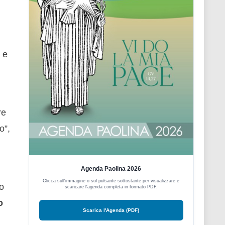
 e
re
o”,
Agenda Paolina 2026
Clicca sull'immagine o sul pulsante sottostante per visualizzare e
o
scaricare l'agenda completa in formato PDF.
o
Scarica l'Agenda (PDF)