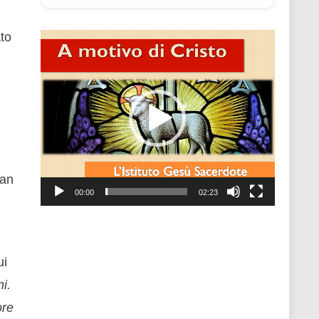
ato
Video
Player
San
00:00
02:23
ui
i.
ore