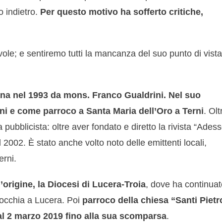
o indietro.
Per questo motivo ha sofferto critiche,
le; e sentiremo tutti la mancanza del suo punto di vista
nana nel 1993 da mons. Franco Gualdrini. Nel suo
ni e come parroco a Santa Maria dell’Oro a Terni
. Olt
pubblicista: oltre aver fondato e diretto la rivista “Adess
 2002. È stato anche volto noto delle emittenti locali,
rni.
’origine, la Diocesi di Lucera-Troia
, dove ha continuat
rocchia a Lucera. Poi
parroco della chiesa “Santi Pietr
al 2 marzo 2019 fino alla sua scomparsa
.