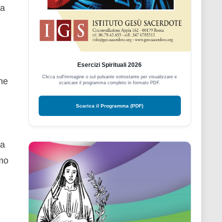
la
Esercizi Spirituali 2026
Clicca sull'immagine o sul pulsante sottostante per visualizzare e
che
scaricare il programma completo in formato PDF.
Scarica il Programma (PDF)
a
smo
è