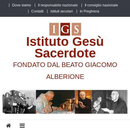
Skip
Dove siamo
Il responsabile nazionale
Il consiglio nazionale
to
Contatti
Istituti secolari
In Preghiera
content
Istituto Gesù
Sacerdote
FONDATO DAL BEATO GIACOMO
ALBERIONE