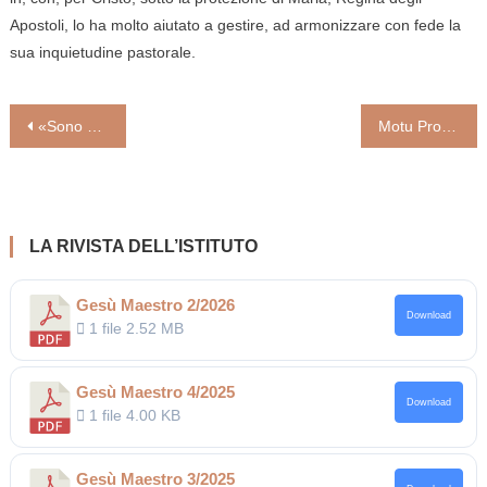
Apostoli, lo ha molto aiutato a gestire, ad armonizzare con fede la
sua inquietudine pastorale.
Navigazione
«Sono venuto a gettare un fuoco». Lectio di Lc 12, 49-59 (Cristiano Mauri)
Motu Proprio di Papa Francesco: Lettorato e Accolitato per le donne
articoli
LA RIVISTA DELL’ISTITUTO
Gesù Maestro 2/2026
Download
1 file
2.52 MB
Gesù Maestro 4/2025
Download
1 file
4.00 KB
Gesù Maestro 3/2025