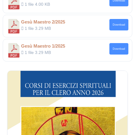
Download
1 file
4.00 KB
Gesù Maestro 2/2025
Download
1 file
3.29 MB
Gesù Maestro 1/2025
Download
1 file
3.29 MB