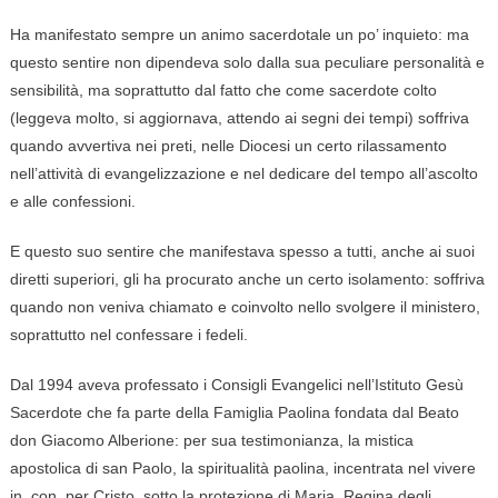
Ha manifestato sempre un animo sacerdotale un po’ inquieto: ma
questo sentire non dipendeva solo dalla sua peculiare personalità e
sensibilità, ma soprattutto dal fatto che come sacerdote colto
(leggeva molto, si aggiornava, attendo ai segni dei tempi) soffriva
quando avvertiva nei preti, nelle Diocesi un certo rilassamento
nell’attività di evangelizzazione e nel dedicare del tempo all’ascolto
e alle confessioni.
E questo suo sentire che manifestava spesso a tutti, anche ai suoi
diretti superiori, gli ha procurato anche un certo isolamento: soffriva
quando non veniva chiamato e coinvolto nello svolgere il ministero,
soprattutto nel confessare i fedeli.
Dal 1994 aveva professato i Consigli Evangelici nell’Istituto Gesù
Sacerdote che fa parte della Famiglia Paolina fondata dal Beato
don Giacomo Alberione: per sua testimonianza, la mistica
apostolica di san Paolo, la spiritualità paolina, incentrata nel vivere
in, con, per Cristo, sotto la protezione di Maria, Regina degli