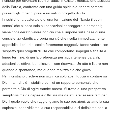
richiede per diventare liberi e “adulti in Cristo”: meditazione assidua
della Parola, confronto con una guida spirituale, tenere sempre
presenti gli impegni presi e un valido progetto di vita…
I rischi di una pastorale e di una formazione del “basta il buon
senso” che si basa solo su sensazioni passeggere e personali;
viene considerato valore non ciò che si impone sulla base di una
consistenza obiettiva propria ma ciò che risulta immediatamente
appetibile. I criteri di scelta fortemente soggettivi fanno vedere con
sospetto quei progetti di vita che comportano impegni a finalità a
lungo termine: di qui la preferenza per appartenenze parziali,
adesioni selettive, identificazioni con riserva… Un atto è libero non
quando è spontaneo, ma quando realizza ciò che giova.
Per il cristiano credere non significa solo aver fiducia o contare su
Dio, ma – di più – stabilire con lui un rapporto personale che
permetta a Dio di agire tramite nostro. Si tratta di una prospettiva
semplicissima da capire e difficilissima da attuare: essere fatti per
Dio il quale vuole che raggiungiamo le sue posizioni, usiamo la sua
sapienza, condividiamo la sua responsabilità e ci definiamo con la