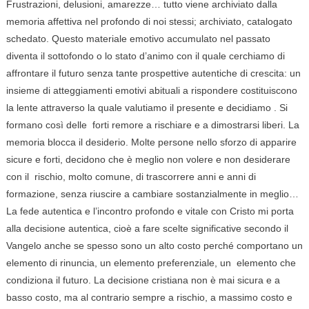
Frustrazioni, delusioni, amarezze… tutto viene archiviato dalla
memoria affettiva nel profondo di noi stessi; archiviato, catalogato
schedato. Questo materiale emotivo accumulato nel passato
diventa il sottofondo o lo stato d’animo con il quale cerchiamo di
affrontare il futuro senza tante prospettive autentiche di crescita: un
insieme di atteggiamenti emotivi abituali a rispondere costituiscono
la lente attraverso la quale valutiamo il presente e decidiamo . Si
formano così delle forti remore a rischiare e a dimostrarsi liberi. La
memoria blocca il desiderio. Molte persone nello sforzo di apparire
sicure e forti, decidono che è meglio non volere e non desiderare
con il rischio, molto comune, di trascorrere anni e anni di
formazione, senza riuscire a cambiare sostanzialmente in meglio…
La fede autentica e l’incontro profondo e vitale con Cristo mi porta
alla decisione autentica, cioè a fare scelte significative secondo il
Vangelo anche se spesso sono un alto costo perché comportano un
elemento di rinuncia, un elemento preferenziale, un elemento che
condiziona il futuro. La decisione cristiana non è mai sicura e a
basso costo, ma al contrario sempre a rischio, a massimo costo e