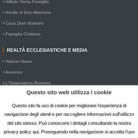
• Istituto Santa Famiglia
• Ancille di Don Alberione
• Casa Divin Maestro
• Famiglia Cristiana
REALTÀ ECCLESIASTICHE E MEDIA
• Vatican News
• Avvenire
• L'Osservatore Romano
Questo sito web utilizza i cookie
• SIR Agenzia d'informazione
• Gesuiti Villapizzone
Questo sito fa uso di cookie per migliorare l’esperienza di
navigazione degli utenti e per raccogliere informazioni sull’utilizzo
• Settimana della Comunicazione
del sito stesso. Può conoscere i dettagli consultando la nostra
• Festival Biblico
privacy policy qui. Proseguendo nella navigazione si accetta l’uso