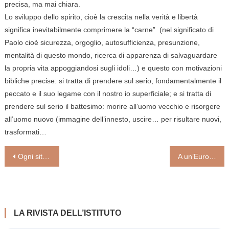
precisa, ma mai chiara.
Lo sviluppo dello spirito, cioè la crescita nella verità e libertà
significa inevitabilmente comprimere la “carne” (nel significato di
Paolo cioè sicurezza, orgoglio, autosufficienza, presunzione,
mentalità di questo mondo, ricerca di apparenza di salvaguardare
la propria vita appoggiandosi sugli idoli…) e questo con motivazioni
bibliche precise: si tratta di prendere sul serio, fondamentalmente il
peccato e il suo legame con il nostro io superficiale; e si tratta di
prendere sul serio il battesimo: morire all’uomo vecchio e risorgere
all’uomo nuovo (immagine dell’innesto, uscire… per risultare nuovi,
trasformati…
Navigazione
Ogni situazione sia occasione di grazia
A un’Europa vecchia e sterile serve il fertilizzante della Chiesa
articoli
LA RIVISTA DELL’ISTITUTO