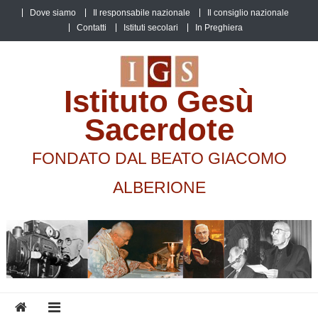
Skip
Dove siamo
Il responsabile nazionale
Il consiglio nazionale
to
Contatti
Istituti secolari
In Preghiera
content
Istituto Gesù
Sacerdote
FONDATO DAL BEATO GIACOMO
ALBERIONE