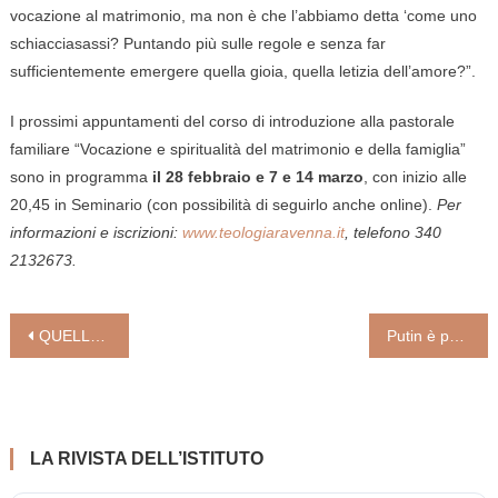
vocazione al matrimonio, ma non è che l’abbiamo detta ‘come uno
schiacciasassi? Puntando più sulle regole e senza far
sufficientemente emergere quella gioia, quella letizia dell’amore?”.
I prossimi appuntamenti del corso di introduzione alla pastorale
familiare “Vocazione e spiritualità del matrimonio e della famiglia”
sono in programma
il 28 febbraio e 7 e 14 marzo
, con inizio alle
20,45 in Seminario (con possibilità di seguirlo anche online).
Per
informazioni e iscrizioni:
www.teologiaravenna.it
, telefono 340
2132673.
Navigazione
QUELLE CHIESE ORTODOSSE SENZA PACE
Putin è pazzo? Come medico vorrei fare un po’ di chiarezza
articoli
LA RIVISTA DELL’ISTITUTO