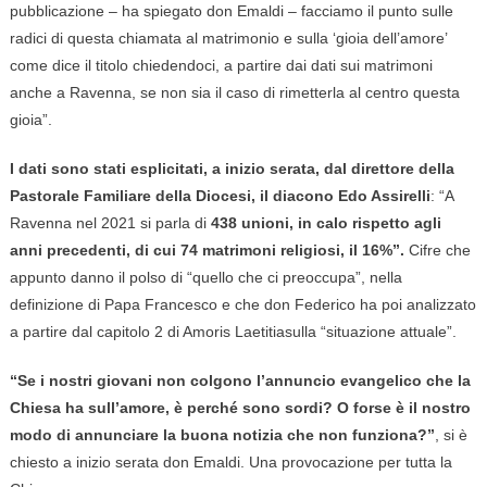
pubblicazione – ha spiegato don Emaldi – facciamo il punto sulle
radici di questa chiamata al matrimonio e sulla ‘gioia dell’amore’
come dice il titolo chiedendoci, a partire dai dati sui matrimoni
anche a Ravenna, se non sia il caso di rimetterla al centro questa
gioia”.
I dati sono stati esplicitati, a inizio serata, dal direttore della
Pastorale Familiare della Diocesi, il diacono Edo Assirelli
: “A
Ravenna nel 2021 si parla di
438 unioni, in calo rispetto agli
anni precedenti, di cui 74 matrimoni religiosi, il 16%”.
Cifre che
appunto danno il polso di “quello che ci preoccupa”, nella
definizione di Papa Francesco e che don Federico ha poi analizzato
a partire dal capitolo 2 di Amoris Laetitiasulla “situazione attuale”.
“Se i nostri giovani non colgono l’annuncio evangelico che la
Chiesa ha sull’amore, è perché sono sordi? O forse è il nostro
modo di annunciare la buona notizia che non funziona?”
, si è
chiesto a inizio serata don Emaldi. Una provocazione per tutta la