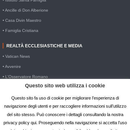
• Istituto Santa Famiglia
• Ancille di Don Alberione
• Casa Divin Maestro
• Famiglia Cristiana
REALTÀ ECCLESIASTICHE E MEDIA
• Vatican News
• Avvenire
• L'Osservatore Romano
Questo sito web utilizza i cookie
• SIR Agenzia d'informazione
• Gesuiti Villapizzone
Questo sito fa uso di cookie per migliorare l’esperienza di
navigazione degli utenti e per raccogliere informazioni sull’utilizzo
• Settimana della Comunicazione
del sito stesso. Può conoscere i dettagli consultando la nostra
• Festival Biblico
privacy policy qui. Proseguendo nella navigazione si accetta l’uso