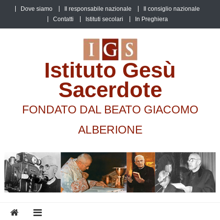
Skip
Dove siamo
Il responsabile nazionale
Il consiglio nazionale
to
Contatti
Istituti secolari
In Preghiera
content
Istituto Gesù
Sacerdote
FONDATO DAL BEATO GIACOMO
ALBERIONE