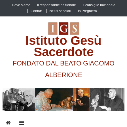
Skip
Dove siamo
Il responsabile nazionale
Il consiglio nazionale
to
Contatti
Istituti secolari
In Preghiera
content
Istituto Gesù
Sacerdote
FONDATO DAL BEATO GIACOMO
ALBERIONE