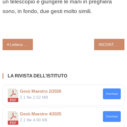
un telescopio e giungere le mani in preghiera
sono, in fondo, due gesti molto simili.
Navigazione
Lettera del Pontefice ai presbiteri dell’arcidiocesi di Madrid riuniti nell’assemblea “Convivium”. Configurati a Cristo nel mondo ma non del mondo. La Chiesa sia casa che accoglie, protegge e non abbandona i preti
INCONTRO DI PAPA LEONE CON I PRESBITERI DI ROMA
articoli
LA RIVISTA DELL’ISTITUTO
Gesù Maestro 2/2026
Download
1 file
2.52 MB
Gesù Maestro 4/2025
Download
1 file
4.00 KB