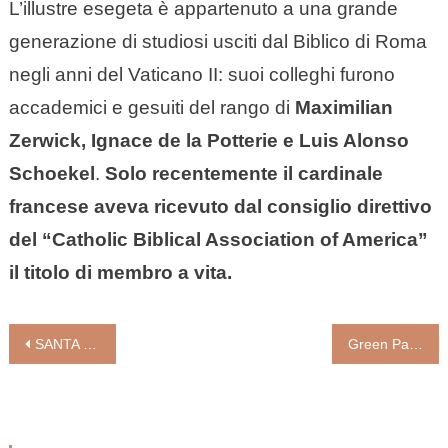
L’illustre esegeta è appartenuto a una grande
generazione di studiosi usciti dal Biblico di Roma
negli anni del Vaticano II: suoi colleghi furono
accademici e gesuiti del rango di
Maximilian
Zerwick, Ignace de la Potterie e Luis Alonso
Schoekel
.
Solo recentemente il cardinale
francese aveva ricevuto dal consiglio direttivo
del “Catholic Biblical Association of America”
il titolo di membro a vita.
Navigazione
SANTA MARTA, STORIA E CURIOSITÀ DELLA CASA DEL PAPA
Green Pass: non servono certificazioni per andare a Messa nè per i Grest. Cei: “Non far mancare al popolo gesti di preghiera e speranza”, in sicurezza
articoli