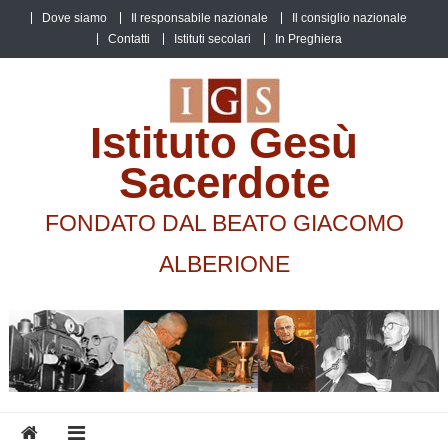
Skip
Dove siamo
Il responsabile nazionale
Il consiglio nazionale
to
Contatti
Istituti secolari
In Preghiera
content
Istituto Gesù
Sacerdote
FONDATO DAL BEATO GIACOMO
ALBERIONE