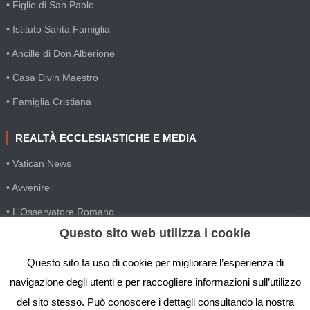
• Figlie di San Paolo
• Istituto Santa Famiglia
• Ancille di Don Alberione
• Casa Divin Maestro
• Famiglia Cristiana
REALTÀ ECCLESIASTICHE E MEDIA
• Vatican News
• Avvenire
• L'Osservatore Romano
Questo sito web utilizza i cookie
• SIR Agenzia d'informazione
• Gesuiti Villapizzone
Questo sito fa uso di cookie per migliorare l’esperienza di
navigazione degli utenti e per raccogliere informazioni sull’utilizzo
• Settimana della Comunicazione
del sito stesso. Può conoscere i dettagli consultando la nostra
• Festival Biblico