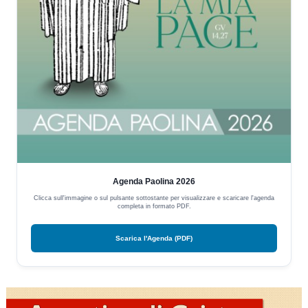
Agenda Paolina 2026
Clicca sull'immagine o sul pulsante sottostante per visualizzare e scaricare l'agenda
completa in formato PDF.
Scarica l'Agenda (PDF)
Video