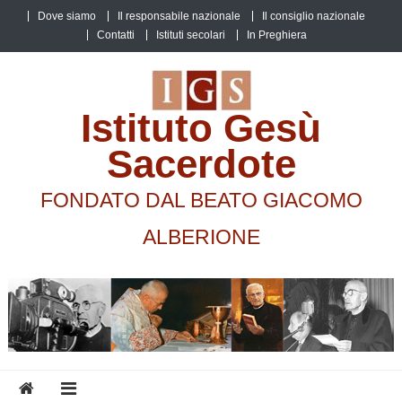
Skip
Dove siamo
Il responsabile nazionale
Il consiglio nazionale
to
Contatti
Istituti secolari
In Preghiera
content
Istituto Gesù
Sacerdote
FONDATO DAL BEATO GIACOMO
ALBERIONE