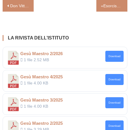
Navigazione
Don Vittorio Pirillo
«Esorcismo, un ministero quanto mai necessario»
articoli
LA RIVISTA DELL’ISTITUTO
Gesù Maestro 2/2026
Download
1 file
2.52 MB
Gesù Maestro 4/2025
Download
1 file
4.00 KB
Gesù Maestro 3/2025
Download
1 file
4.00 KB
Gesù Maestro 2/2025
Download
1 file
3.29 MB