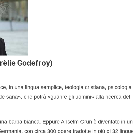
rèlie Godefroy)
e, in una lingua semplice, teologia cristiana, psicologia
de sana», che potrà «guarire gli uomini» alla ricerca del
da una barba bianca. Eppure Anselm Grün è diventato in u
a Germania, con circa 300 opere tradotte in più di 32 lingu