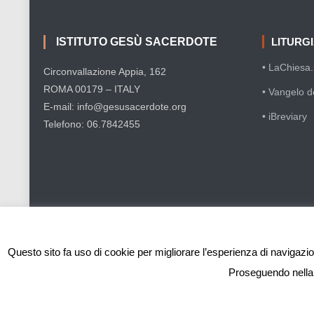
ISTITUTO GESÙ SACERDOTE
LITURG
• LaChiesa.i
Circonvallazione Appia, 162
ROMA 00179 – ITALY
• Vangelo d
E-mail: info@gesusacerdote.org
• iBreviary
Telefono: 06.7842455
Questo sito fa uso di cookie per migliorare l’esperienza di navigazion
Proseguendo nella n
IGS - Istituto Gesù Sacerdote © Copyright 2019