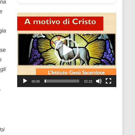
una
 e
Video
Player
gia
 se
n
gli
00:00
02:23
.
oi