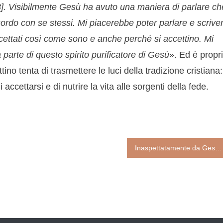
5,3]. Visibilmente Gesù ha avuto una maniera di parlare ch
ordo con se stessi. Mi piacerebbe poter parlare e scrive
cettati così come sono e anche perché si accettino. Mi
parte di questo spirito purificatore di Gesù
». Ed è propr
ino tenta di trasmettere le luci della tradizione cristiana:
i accettarsi e di nutrire la vita alle sorgenti della fede.
Inaspettatamente da Gesù e la Samaritana. Dio ci tende tranelli (di Divo Barsotti)