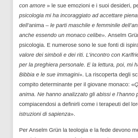
con amore
» le sue emozioni e i suoi desideri, pe
psicologia mi ha incoraggiato ad accettare pienam
dell’
anima
– le parti maschile e femminile dell’
anche essendo un monaco celibe».
Anselm Grün 
psicologia. E numerose sono le sue fonti di ispir
valore dei simboli e dei riti. L’incontro con Karl
per la preghiera personale. E la lettura, poi, m
Bibbia e le sue immagini
». La riscoperta degli sc
compito determinante per il giovane monaco: «
Q
anima. Ne hanno analizzato gli abissi
e l’hanno 
compiacendosi a definirli come i terapeuti del l
istruzioni di sapienza
».
Per Anselm Grün la teologia e la fede devono me