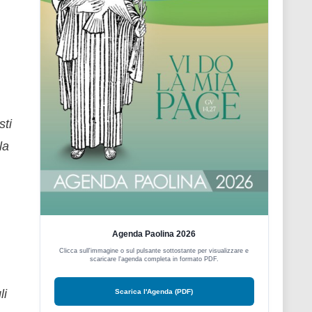
sti
la
Agenda Paolina 2026
Clicca sull'immagine o sul pulsante sottostante per visualizzare e
scaricare l'agenda completa in formato PDF.
li
Scarica l'Agenda (PDF)