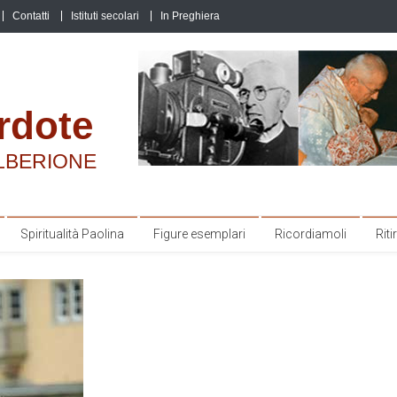
Contatti
Istituti secolari
In Preghiera
rdote
LBERIONE
Spiritualità Paolina
Figure esemplari
Ricordiamoli
Ritir