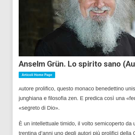
Anselm Grün. Lo spirito sano (Au
Articoli Home Page
utore prolifico, questo monaco benedettino unisc
A
junghiana e filosofia zen. E predica così una «fe
«segreto di Dio».
È un intellettuale timido, il volto semicoperto 
trentina d’anni uno degli autori più prolifici dell