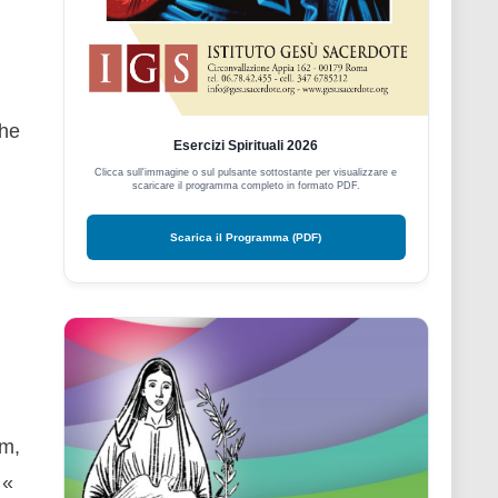
che
Esercizi Spirituali 2026
Clicca sull'immagine o sul pulsante sottostante per visualizzare e
scaricare il programma completo in formato PDF.
Scarica il Programma (PDF)
im,
 «