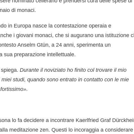
ere nominato cellerario e prendersi cura delle spese di
naio di monaci.
uando in Europa nasce la contestazione operaia e
anche i giovani monaci, che si augurano una istituzione 
contesto Anselm Gtün, a 24 anni, sperimenta un
a sua preparazione intellettuale.
spiega.
Durante il noviziato ho finito col trovare il mio
ei miei studi, quando sono entrato in contatto con le mie
fortissimo».
rsona lo fa decidere a incontrare Kaerlfried Graf Dürckhe
alla meditazione zen. Questi lo incoraggia a considerare