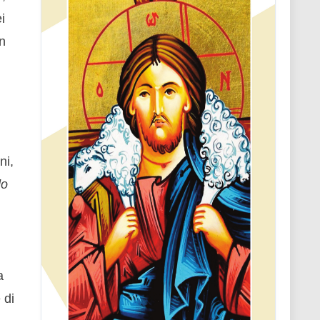
i
n
ni,
do
a
 di