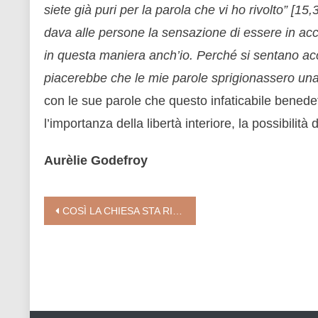
siete già puri per la parola che vi ho rivolto” [1
dava alle persone la sensazione di essere in acc
in questa maniera anch’io. Perché si sentano ac
piacerebbe che le mie parole sprigionassero una 
con le sue parole che questo infaticabile benedett
l’importanza della libertà interiore, la possibilità d
Aurèlie Godefroy
Navigazione
COSÌ LA CHIESA STA RIPRENDENDO IL LARGO
articoli