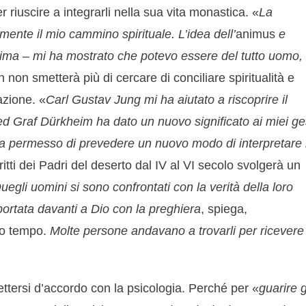
r riuscire a integrarli nella sua vita monastica. «
La
ente il mio cammino spirituale. L’idea dell’
animus
e
anima – mi ha mostrato che potevo essere del tutto uomo,
non smetterà più di cercare di conciliare spiritualità e
azione. «
Carl Gustav Jung mi ha aiutato a riscoprire il
fried Graf Dürkheim ha dato un nuovo significato ai miei ge
i ha permesso di prevedere un nuovo modo di interpretare 
ritti dei Padri del deserto dal IV al VI secolo svolgerà un
uegli uomini si sono confrontati con la verità della loro
portata davanti a Dio con la preghiera
, spiega,
oro tempo.
Molte persone andavano a trovarli per ricevere
ttersi d’accordo con la psicologia. Perché per «
guarire g