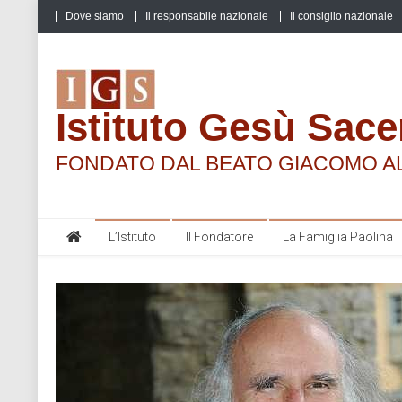
Skip
Dove siamo
Il responsabile nazionale
Il consiglio nazionale
to
content
Istituto Gesù Sace
FONDATO DAL BEATO GIACOMO A
L’Istituto
Il Fondatore
La Famiglia Paolina