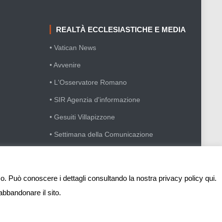
REALTÀ ECCLESIASTICHE E MEDIA
• Vatican News
• Avvenire
• L'Osservatore Romano
• SIR Agenzia d'informazione
• Gesuiti Villapizzone
• Settimana della Comunicazione
• Festival Biblico
sso. Può conoscere i dettagli consultando la nostra privacy policy qui.
abbandonare il sito.