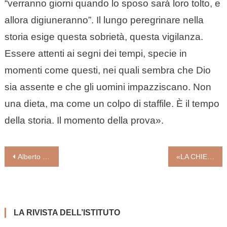
“verranno giorni quando lo sposo sarà loro tolto, e
allora digiuneranno”. Il lungo peregrinare nella
storia esige questa sobrietà, questa vigilanza.
Essere attenti ai segni dei tempi, specie in
momenti come questi, nei quali sembra che Dio
sia assente e che gli uomini impazziscano. Non
una dieta, ma come un colpo di staffile. È il tempo
della storia. Il momento della prova».
Navigazione
Alberto Maggi: “Siamo tutti schiavi del più grande tabù”
«LA CHIESA SIA PRESENTE IN UN MOMENTO COSÌ PARTICOLARE». NIENTE GREEN PASS PER MESSE E PROCESSIONI
articoli
LA RIVISTA DELL’ISTITUTO