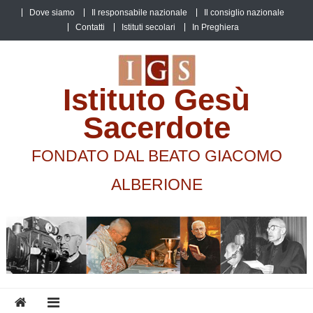
Skip
Dove siamo
Il responsabile nazionale
Il consiglio nazionale
to
Contatti
Istituti secolari
In Preghiera
content
Istituto Gesù
Sacerdote
FONDATO DAL BEATO GIACOMO
ALBERIONE