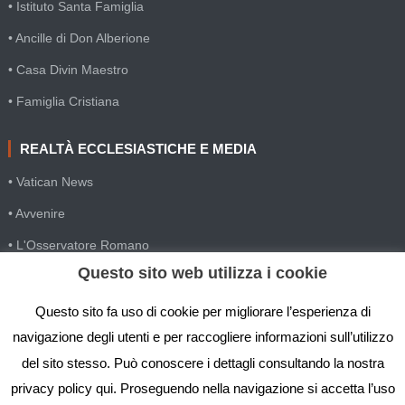
• Istituto Santa Famiglia
• Ancille di Don Alberione
• Casa Divin Maestro
• Famiglia Cristiana
REALTÀ ECCLESIASTICHE E MEDIA
• Vatican News
• Avvenire
• L'Osservatore Romano
Questo sito web utilizza i cookie
• SIR Agenzia d'informazione
• Gesuiti Villapizzone
Questo sito fa uso di cookie per migliorare l’esperienza di
navigazione degli utenti e per raccogliere informazioni sull’utilizzo
• Settimana della Comunicazione
del sito stesso. Può conoscere i dettagli consultando la nostra
• Festival Biblico
privacy policy qui. Proseguendo nella navigazione si accetta l’uso