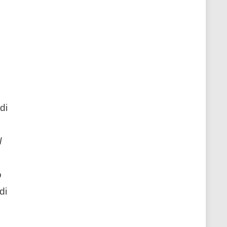
di
l
o
di