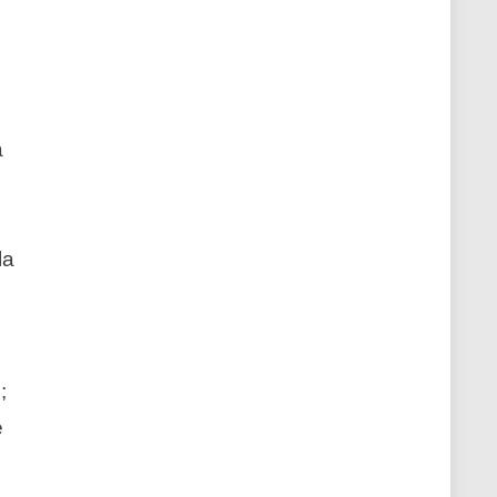
a
la
;
è