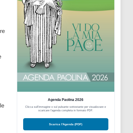
re
e
Agenda Paolina 2026
le
Clicca sull'immagine o sul pulsante sottostante per visualizzare e
scaricare l'agenda completa in formato PDF.
Scarica l'Agenda (PDF)