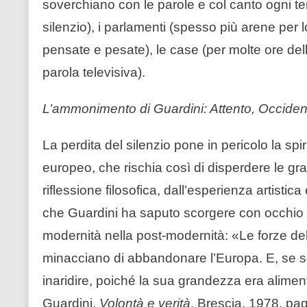
soverchiano con le parole e col canto ogni tem
silenzio), i parlamenti (spesso più arene per l
pensate e pesate), le case (per molte ore del
parola televisiva).
L’ammonimento di Guardini: Attento, Occiden
La perdita del silenzio pone in pericolo la spir
europeo, che rischia così di disperdere le gra
riflessione filosofica, dall’esperienza artisti
che Guardini ha saputo scorgere con occhio p
modernità nella post-modernità: «Le forze del s
minacciano di abbandonare l’Europa. E, se s
inaridire, poiché la sua grandezza era alime
Guardini,
Volontà e verità
, Brescia, 1978, pa