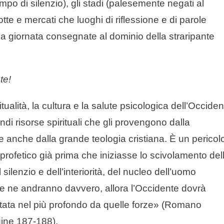
po di silenzio), gli stadi (palesemente negati al
otte e mercati che luoghi di riflessione e di parole
la giornata consegnate al dominio della straripante
te!
itualità, la cultura e la salute psicologica dell’Occide
ndi risorse spirituali che gli provengono dalla
ca e anche dalla grande teologia cristiana. È un pericol
rofetico già prima che iniziasse lo scivolamento del
ilenzio e dell’interiorità, del nucleo dell’uomo
e ne andranno davvero, allora l’Occidente dovrà
ntata nel più profondo da quelle forze» (Romano
gine 187-188).