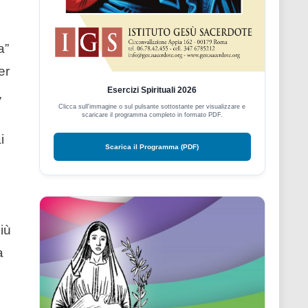
a”
er
Esercizi Spirituali 2026
,
Clicca sull'immagine o sul pulsante sottostante per visualizzare e
scaricare il programma completo in formato PDF.
i
Scarica il Programma (PDF)
iù
a
,