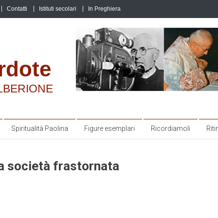
Contatti
Istituti secolari
In Preghiera
rdote
LBERIONE
Spiritualità Paolina
Figure esemplari
Ricordiamoli
Ritir
na società frastornata