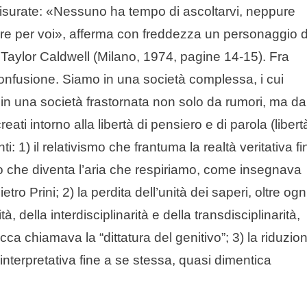
 smisurate: «Nessuno ha tempo di ascoltarvi, neppure
ire per voi», afferma con freddezza un personaggio d
 Taylor Caldwell (Milano, 1974, pagine 14-15). Fra
confusione. Siamo in una società complessa, i cui
n una società frastornata non solo da rumori, ma da
eati intorno alla libertà di pensiero e di parola (libert
: 1) il relativismo che frantuma la realtà veritativa fi
tto che diventa l’aria che respiriamo, come insegnava
tro Prini; 2) la perdita dell’unità dei saperi, oltre ogn
à, della interdisciplinarità e della transdisciplinarità,
a chiamava la “dittatura del genitivo”; 3) la riduzio
nterpretativa fine a se stessa, quasi dimentica