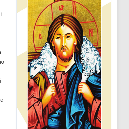
i
à
no
i
ne