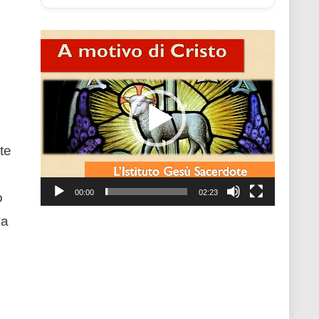
Video
Player
nte
00:00
02:23
o
la