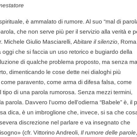
mestatore
pirituale, è ammalato di rumore. Al suo “mal di parol
rola, che non serve più per il servizio alla verità e p
r. Michele Giulio Masciarelli,
Abitare il silenzio
, Roma
a oggi che si faccia un uso retorico e bugiardo della
soluzione di qualche problema proposto, ma senza ma
orto, dimenticando le cose dette nei dialoghi più
la come paravento, come arma di difesa falsa, come
l tipo di una parola rumorosa. Senza mezzi termini,
parola. Davvero l’uomo dell’odierna “Babele” è, il p
osa dica, è un imbroglione che, invece, si sa che cos
severa discrezione nel parlare e va insegnato che
sogno» (cfr. Vittorino Andreoli,
Il rumore delle parole