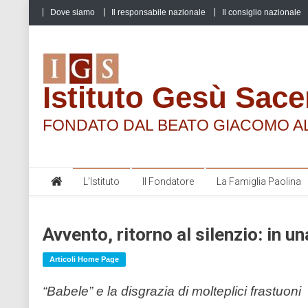
Skip
Dove siamo
Il responsabile nazionale
Il consiglio nazionale
to
content
Istituto Gesù Sace
FONDATO DAL BEATO GIACOMO A
L’Istituto
Il Fondatore
La Famiglia Paolina
Avvento, ritorno al silenzio: in u
Articoli Home Page
“Babele” e la disgrazia di molteplici frastuoni