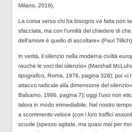
Milano, 2019).
La corsa verso chi ha bisogno va fatta non t
sfacciata, ma con l’umiltà del chiedere di c
dell’amore è quello di ascoltare» (Paul Tillich)
In verità, il silenzio nella moderna civiltà eu
rauche le voci del silenzio» (Marshall McLuh
tipografico
, Roma, 1976, pagina 328); poi «i 
attacco radicale alla dimensione del silenzi
Balsamo, 1986, pagina 7); oggi l’uso non etico 
talora in modo irrimediabile. Nel nostro temp
a scorrimento veloce (con i loro traffici assorda
scuole (spesso agitate, ma quasi mai per motiv