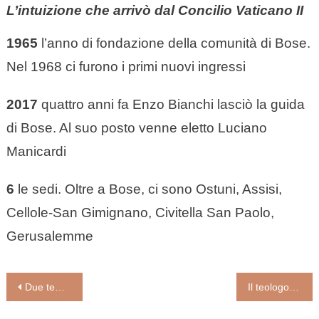
L’intuizione che arrivò dal Concilio Vaticano II
1965
l’anno di fondazione della comunità di Bose.
Nel 1968 ci furono i primi nuovi ingressi
2017
quattro anni fa Enzo Bianchi lasciò la guida
di Bose. Al suo posto venne eletto Luciano
Manicardi
6
le sedi. Oltre a Bose, ci sono Ostuni, Assisi,
Cellole-San Gimignano, Civitella San Paolo,
Gerusalemme
Navigazione
Due tempi che coincidono. Quaresima cristiana e umana insieme (Paola Bignardi)
Il teologo. Alla Comunità monastica di Bose non servono i «partiti» (Massimo Faggioli)
articoli