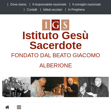
Skip
Dove siamo
Il responsabile nazionale
Il consiglio nazionale
to
Contatti
Istituti secolari
In Preghiera
content
Istituto Gesù
Sacerdote
FONDATO DAL BEATO GIACOMO
ALBERIONE