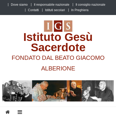
Skip
Dove siamo
Il responsabile nazionale
Il consiglio nazionale
to
Contatti
Istituti secolari
In Preghiera
content
Istituto Gesù
Sacerdote
FONDATO DAL BEATO GIACOMO
ALBERIONE