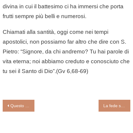
divina in cui il battesimo ci ha immersi che porta
frutti sempre più belli e numerosi.
Chiamati alla santità, oggi come nei tempi
apostolici, non possiamo far altro che dire con S.
Pietro: “Signore, da chi andremo? Tu hai parole di
vita eterna; noi abbiamo creduto e conosciuto che
tu sei il Santo di Dio”.(Gv 6,68-69)
Navigazione
Questo doloroso digiuno eucaristico che ci rende ancor più Chiesa
La fede scaturisce dall’ascolto (Rosanna Virgili)
articoli