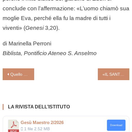
conclude con l’affermazione: «L’uomo chiamò sua
moglie Eva, perché ella fu la madre di tutti i
viventi» (
Genesi
3,20).
di Marinella Perroni
Biblista, Pontificio Ateneo S. Anselmo
Navigazione
Quello che non hanno (voluto?) detto di Papa Luciani (di Giancarlo Zizola nel suo libro IL CONCLAVE)
«IL SANTUARIO LINFA DELLA NUOVA UNITÀ PASTORALE: DEVOZIONE MARIANA RAFFORZATA, NON CANCELLATA» (Arcivescovo di Ferrara Mons. Gian Carlo Perego)
articoli
LA RIVISTA DELL’ISTITUTO
Gesù Maestro 2/2026
Download
1 file
2.52 MB