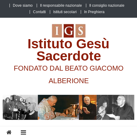
Skip
Dove siamo
Il responsabile nazionale
Il consiglio nazionale
to
Contatti
Istituti secolari
In Preghiera
content
Istituto Gesù
Sacerdote
FONDATO DAL BEATO GIACOMO
ALBERIONE