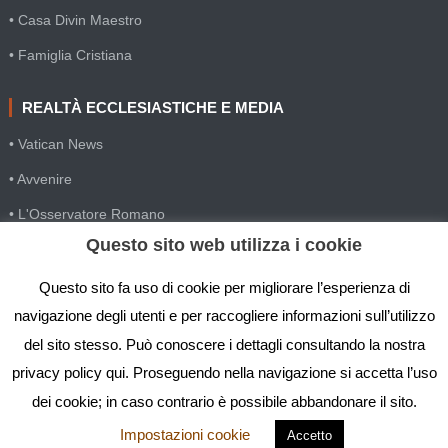
• Casa Divin Maestro
• Famiglia Cristiana
REALTÀ ECCLESIASTICHE E MEDIA
• Vatican News
• Avvenire
• L'Osservatore Romano
Questo sito web utilizza i cookie
• SIR Agenzia d'informazione
• Gesuiti Villapizzone
Questo sito fa uso di cookie per migliorare l’esperienza di
navigazione degli utenti e per raccogliere informazioni sull’utilizzo
• Settimana della Comunicazione
del sito stesso. Può conoscere i dettagli consultando la nostra
• Festival Biblico
privacy policy qui. Proseguendo nella navigazione si accetta l’uso
dei cookie; in caso contrario è possibile abbandonare il sito.
Impostazioni cookie
Accetto
IGS - Istituto Gesù Sacerdote © Copyright 2019