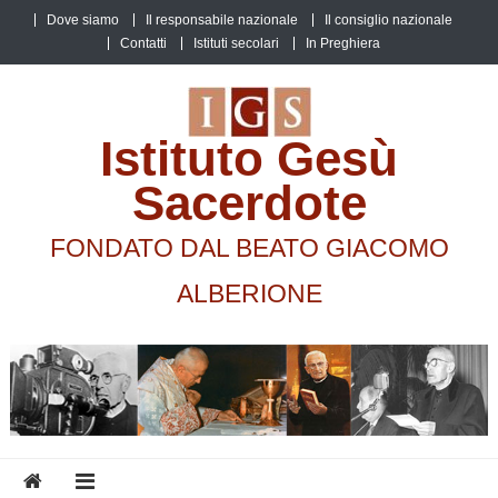
Skip
Dove siamo
Il responsabile nazionale
Il consiglio nazionale
to
Contatti
Istituti secolari
In Preghiera
content
Istituto Gesù
Sacerdote
FONDATO DAL BEATO GIACOMO
ALBERIONE