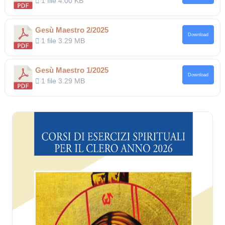
1 file
4.00 KB
Gesù Maestro 2/2025
Download
1 file
3.29 MB
Gesù Maestro 1/2025
Download
1 file
3.29 MB