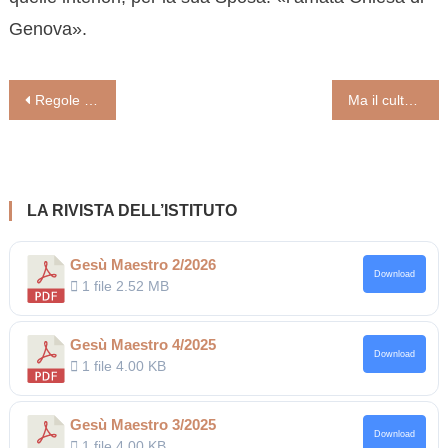
Genova».
Navigazione
Regole per i funerali. La cremazione solo dopo le esequie. No al rito con l’urna
Ma il culto popolare dei santi è davvero una reliquia pagana? (di Giuseppe Lorizio)
articoli
LA RIVISTA DELL’ISTITUTO
Gesù Maestro 2/2026
Download
1 file
2.52 MB
Gesù Maestro 4/2025
Download
1 file
4.00 KB
Gesù Maestro 3/2025
Download
1 file
4.00 KB