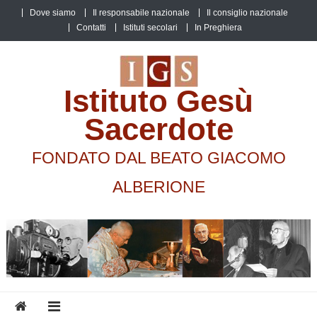
Skip
Dove siamo
Il responsabile nazionale
Il consiglio nazionale
to
Contatti
Istituti secolari
In Preghiera
content
Istituto Gesù
Sacerdote
FONDATO DAL BEATO GIACOMO
ALBERIONE