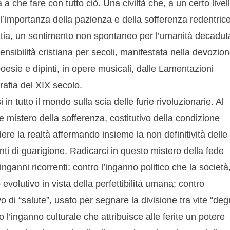
a che fare con tutto ciò. Una civiltà che, a un certo livell
’importanza della pazienza e della sofferenza redentrice
tia, un sentimento non spontaneo per l’umanità decadut
 sensibilità cristiana per secoli, manifestata nella devozio
poesie e dipinti, in opere musicali, dalle Lamentazioni
grafia del XIX secolo.
in tutto il mondo sulla scia delle furie rivoluzionarie. Al
me mistero della sofferenza, costitutivo della condizione
e la realtà affermando insieme la non definitività delle
nti di guarigione. Radicarci in questo mistero della fede
inganni ricorrenti: contro l’inganno politico che la società
evolutivo in vista della perfettibilità umana; contro
 di “salute”, usato per segnare la divisione tra vite “de
o l’inganno culturale che attribuisce alle ferite un potere