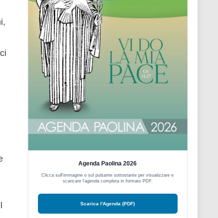
i,
ci
e
Agenda Paolina 2026
Clicca sull'immagine o sul pulsante sottostante per visualizzare e
scaricare l'agenda completa in formato PDF.
l
Scarica l'Agenda (PDF)