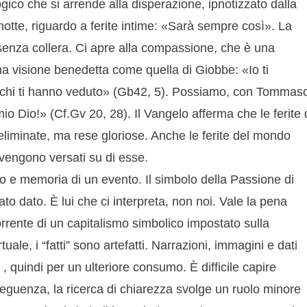
ogico che si arrende alla disperazione, ipnotizzato dalla
notte, riguardo a ferite intime: «Sarà sempre così». La
 senza collera. Ci apre alla compassione, che è una
a visione benedetta come quella di Giobbe: «Io ti
occhi ti hanno veduto» (Gb42, 5). Possiamo, con Tommas
io Dio!» (Cf.Gv 20, 28). Il Vangelo afferma che le ferite 
eliminate, ma rese gloriose. Anche le ferite del mondo
 vengono versati su di esse.
o e memoria di un evento. Il simbolo della Passione di
to dato. È lui che ci interpreta, non noi. Vale la pena
rrente di un capitalismo simbolico impostato sulla
le, i “fatti” sono artefatti. Narrazioni, immagini e dati
, quindi per un ulteriore consumo. È difficile capire
eguenza, la ricerca di chiarezza svolge un ruolo minore