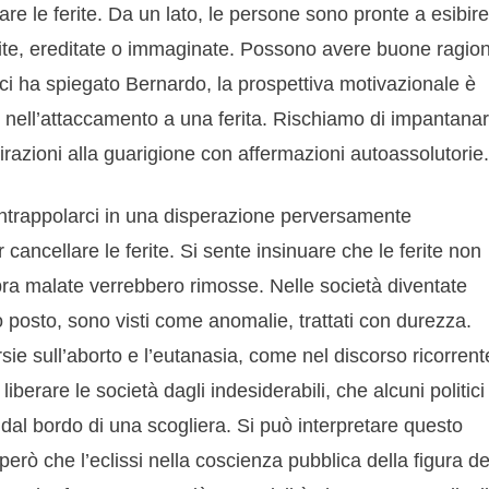
tare le ferite. Da un lato, le persone sono pronte a esibire
isite, ereditate o immaginate. Possono avere buone ragion
e ci ha spiegato Bernardo, la prospettiva motivazionale è
é nell’attaccamento a una ferita. Rischiamo di impantanar
irazioni alla guarigione con affermazioni autoassolutorie.
 intrappolarci in una disperazione perversamente
er cancellare le ferite. Si sente insinuare che le ferite non
ra malate verrebbero rimosse. Nelle società diventate
o posto, sono visti come anomalie, trattati con durezza.
ie sull’aborto e l’eutanasia, come nel discorso ricorrent
liberare le società dagli indesiderabili, che alcuni politici
dal bordo di una scogliera. Si può interpretare questo
però che l’eclissi nella coscienza pubblica della figura de