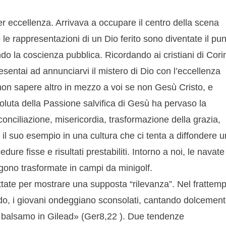
r eccellenza. Arrivava a occupare il centro della scena
 le rappresentazioni di un Dio ferito sono diventate il pu
ando la coscienza pubblica. Ricordando ai cristiani di Cori
esentai ad annunciarvi il mistero di Dio con l’eccellenza
di non sapere altro in mezzo a voi se non Gesù Cristo, e
soluta della Passione salvifica di Gesù ha pervaso la
iconciliazione, misericordia, trasformazione della grazia,
 il suo esempio in una cultura che ci tenta a diffondere u
dure fisse e risultati prestabiliti. Intorno a noi, le navate
engono trasformate in campi da minigolf.
ttate per mostrare una supposta “rilevanza”. Nel frattem
ndo, i giovani ondeggiano sconsolati, cantando dolcemen
iù balsamo in Gilead» (Ger8,22 ). Due tendenze