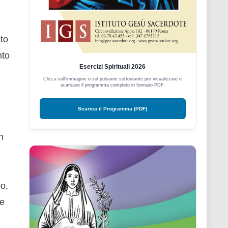
nto
nto
Esercizi Spirituali 2026
Clicca sull'immagine o sul pulsante sottostante per visualizzare e
scaricare il programma completo in formato PDF.
Scarica il Programma (PDF)
n
po,
te