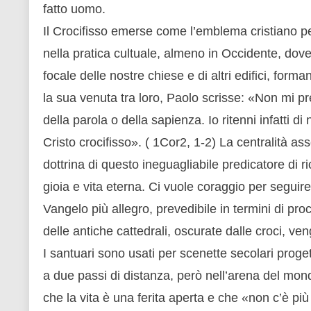
fatto uomo.
Il Crocifisso emerse come l’emblema cristiano pe
nella pratica cultuale, almeno in Occidente, dove
focale delle nostre chiese e di altri edifici, form
la sua venuta tra loro, Paolo scrisse: «Non mi pr
della parola o della sapienza. Io ritenni infatti 
Cristo crocifisso». ( 1Cor2, 1-2) La centralità as
dottrina di questo ineguagliabile predicatore di r
gioia e vita eterna. Ci vuole coraggio per seguire
Vangelo più allegro, prevedibile in termini di proce
delle antiche cattedrali, oscurate dalle croci, v
I santuari sono usati per scenette secolari proge
a due passi di distanza, però nell’arena del mo
che la vita è una ferita aperta e che «non c’è p