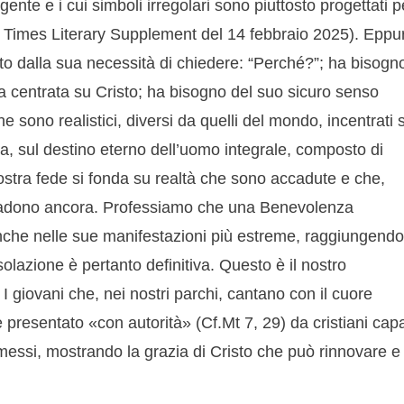
ggente e i cui simboli irregolari sono piuttosto progettati p
ul Times Literary Supplement del 14 febbraio 2025). Eppu
o dalla sua necessità di chiedere: “Perché?”; ha bisogn
a centrata su Cristo; ha bisogno del suo sicuro senso
e sono realistici, diversi da quelli del mondo, incentrati 
a, sul destino eterno dell’uomo integrale, composto di
ostra fede si fonda su realtà che sono accadute e che,
ccadono ancora. Professiamo che una Benevolenza
che nelle sue manifestazioni più estreme, raggiungendo
olazione è pertanto definitiva. Questo è il nostro
I giovani che, nei nostri parchi, cantano con il cuore
resentato «con autorità» (Cf.Mt 7, 29) da cristiani cap
messi, mostrando la grazia di Cristo che può rinnovare e