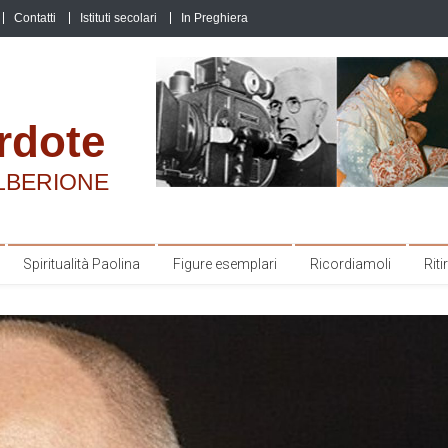
Contatti
Istituti secolari
In Preghiera
rdote
LBERIONE
Spiritualità Paolina
Figure esemplari
Ricordiamoli
Ritir