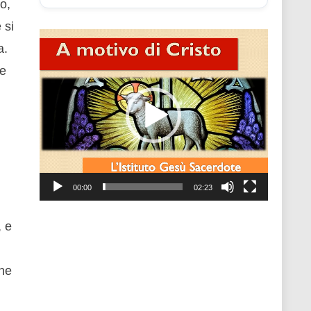
o,
 si
Video
a.
Player
ne
00:00
02:23
, e
gne