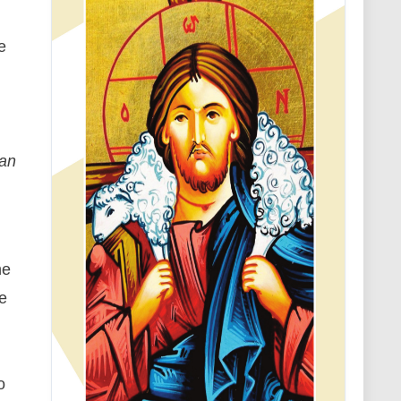
e
San
he
ne
o