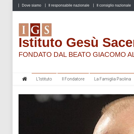
Skip
Dove siamo
Il responsabile nazionale
Il consiglio nazionale
to
content
Istituto Gesù Sace
FONDATO DAL BEATO GIACOMO A
L’Istituto
Il Fondatore
La Famiglia Paolina