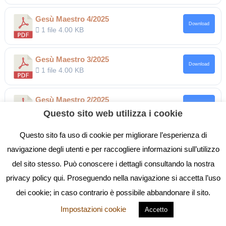
Gesù Maestro 4/2025
Download
1 file
4.00 KB
Gesù Maestro 3/2025
Download
1 file
4.00 KB
Gesù Maestro 2/2025
Download
1 file
3.29 MB
Questo sito web utilizza i cookie
Questo sito fa uso di cookie per migliorare l’esperienza di
Gesù Maestro 1/2025
Download
navigazione degli utenti e per raccogliere informazioni sull’utilizzo
1 file
3.29 MB
del sito stesso. Può conoscere i dettagli consultando la nostra
privacy policy qui. Proseguendo nella navigazione si accetta l’uso
dei cookie; in caso contrario è possibile abbandonare il sito.
Impostazioni cookie
Accetto