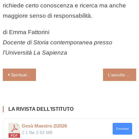
richiede certo conoscenza e ricerca ma anche
maggiore senso di responsabilità.
di Emma Fattorini
Docente di Storia contemporanea presso
l’Università La Sapienza
Navigazione
Spiritualità del dono (Carlo Molari)
L’ascolto di Dio cambia la vita.Valenza sacramentale della liturgia della Parola
articoli
LA RIVISTA DELL’ISTITUTO
Gesù Maestro 2/2026
Download
1 file
2.52 MB