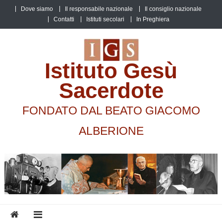
Skip
Dove siamo
Il responsabile nazionale
Il consiglio nazionale
to
Contatti
Istituti secolari
In Preghiera
content
Istituto Gesù
Sacerdote
FONDATO DAL BEATO GIACOMO
ALBERIONE