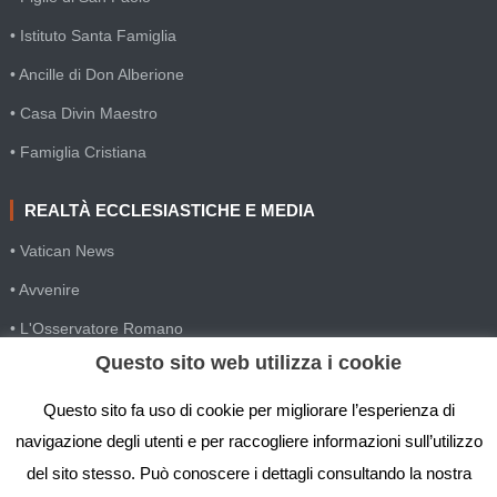
• Istituto Santa Famiglia
• Ancille di Don Alberione
• Casa Divin Maestro
• Famiglia Cristiana
REALTÀ ECCLESIASTICHE E MEDIA
• Vatican News
• Avvenire
• L'Osservatore Romano
Questo sito web utilizza i cookie
• SIR Agenzia d'informazione
• Gesuiti Villapizzone
Questo sito fa uso di cookie per migliorare l’esperienza di
navigazione degli utenti e per raccogliere informazioni sull’utilizzo
• Settimana della Comunicazione
del sito stesso. Può conoscere i dettagli consultando la nostra
• Festival Biblico