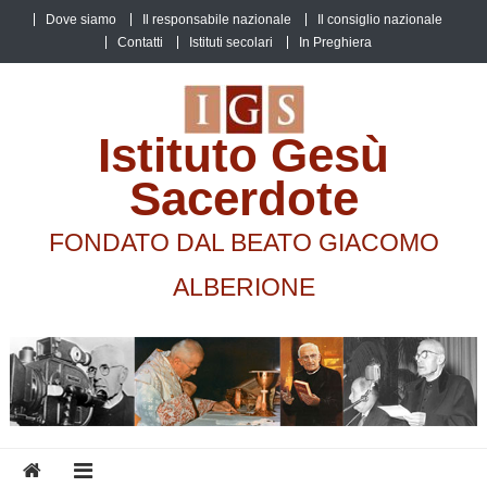
Skip
Dove siamo
Il responsabile nazionale
Il consiglio nazionale
to
Contatti
Istituti secolari
In Preghiera
content
Istituto Gesù
Sacerdote
FONDATO DAL BEATO GIACOMO
ALBERIONE