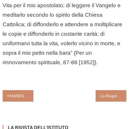
Vita per il mio apostolato; di leggere il Vangelo e
meditarlo secondo lo spirito della Chiesa
Cattolica; di diffonderlo e attendere a moltiplicare
le copie e diffonderlo in costante carità; di
uniformarvi tutta la vita, volerlo vicino in morte, e
sopra il mio petto nella bara” (Per un
rinnovamento spirituale, 87-88 [1952]).
Navigazione
HANDS, FACE, SPACE. La pandemia, l’autorità della fede e forme nuove di evangelizzazione (Andrea Grillo)
La Regola pastorale, un classico per sacerdoti (san Gregorio Magno)
articoli
LA RIVISTA DELL’ISTITUTO