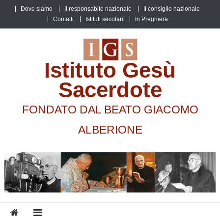
Skip
Dove siamo
Il responsabile nazionale
Il consiglio nazionale
to
Contatti
Istituti secolari
In Preghiera
content
Istituto Gesù
Sacerdote
FONDATO DAL BEATO GIACOMO
ALBERIONE