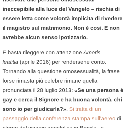
ineccepibile alla luce del Vangelo – rischia di
essere letta come volontà implicita di rivedere
il magistro sul matrimonio. Non è così. E non
avrebbe alcun senso ipotizzarlo.
E basta rileggere con attenzione
Amoris
leatitia
(aprile 2016) per rendersene conto.
Tornando alla questione omosessualità, la frase
forse rimasta più celebre rimane quella
pronunciata il 28 luglio 2013:
«Se una persona è
gay e cerca il Signore e ha buona volontà, chi
sono io per giudicarla?»
.
Si tratta di un
passaggio della conferenza stampa sull’aereo
di
ritorno dal viaggio apostolico in Brasile, in