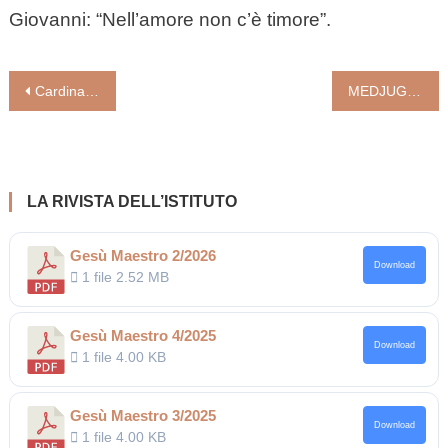
Giovanni: “Nell’amore non c’è timore”.
Navigazione
Cardinal Bassetti: nuove vie di annuncio, ripensare ruoli e responsabilità. La presidenza della Cei prepara la prossima Assemblea generale di novembre
MEDJUGORJE, IL VATICANO SCOMUNICA L’EX PADRE SPIRITUALE DEI VEGGENTI
articoli
LA RIVISTA DELL’ISTITUTO
Gesù Maestro 2/2026
Download
1 file
2.52 MB
Gesù Maestro 4/2025
Download
1 file
4.00 KB
Gesù Maestro 3/2025
Download
1 file
4.00 KB