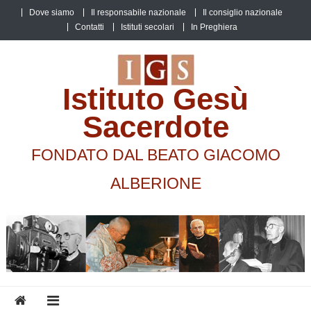
Skip
Dove siamo
Il responsabile nazionale
Il consiglio nazionale
to
Contatti
Istituti secolari
In Preghiera
content
Istituto Gesù
Sacerdote
FONDATO DAL BEATO GIACOMO
ALBERIONE