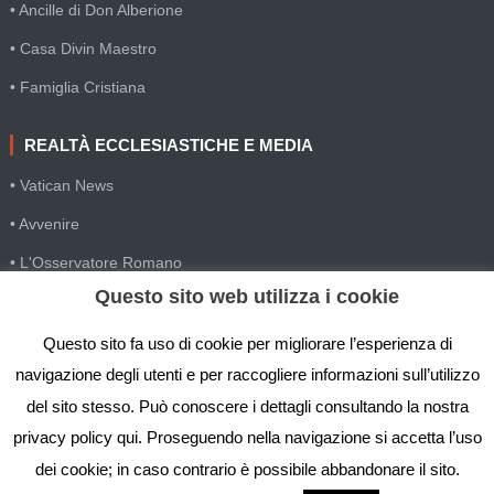
• Ancille di Don Alberione
• Casa Divin Maestro
• Famiglia Cristiana
REALTÀ ECCLESIASTICHE E MEDIA
• Vatican News
• Avvenire
• L'Osservatore Romano
Questo sito web utilizza i cookie
• SIR Agenzia d'informazione
• Gesuiti Villapizzone
Questo sito fa uso di cookie per migliorare l’esperienza di
navigazione degli utenti e per raccogliere informazioni sull’utilizzo
• Settimana della Comunicazione
del sito stesso. Può conoscere i dettagli consultando la nostra
• Festival Biblico
privacy policy qui. Proseguendo nella navigazione si accetta l’uso
dei cookie; in caso contrario è possibile abbandonare il sito.