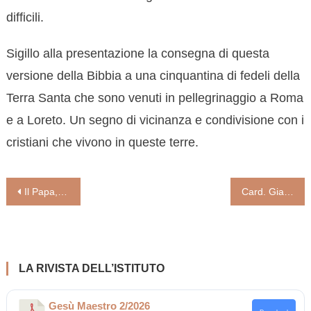
difficili.
Sigillo alla presentazione la consegna di questa
versione della Bibbia a una cinquantina di fedeli della
Terra Santa che sono venuti in pellegrinaggio a Roma
e a Loreto. Un segno di vicinanza e condivisione con i
cristiani che vivono in queste terre.
Navigazione
Il Papa, in vista del Giubileo, istituisce la festa dei santi “della porta accanto”
Card. Gianfranco Ravasi: «Serve un cambio di visione: la sostenibilità è un diritto umano»
articoli
LA RIVISTA DELL’ISTITUTO
Gesù Maestro 2/2026