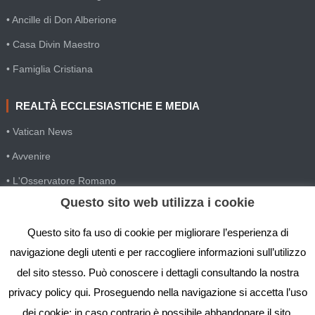
• Ancille di Don Alberione
• Casa Divin Maestro
• Famiglia Cristiana
REALTÀ ECCLESIASTICHE E MEDIA
• Vatican News
• Avvenire
• L'Osservatore Romano
Questo sito web utilizza i cookie
• SIR Agenzia d'informazione
• Gesuiti Villapizzone
Questo sito fa uso di cookie per migliorare l’esperienza di
navigazione degli utenti e per raccogliere informazioni sull’utilizzo
• Settimana della Comunicazione
del sito stesso. Può conoscere i dettagli consultando la nostra
• Festival Biblico
privacy policy qui. Proseguendo nella navigazione si accetta l’uso
dei cookie; in caso contrario è possibile abbandonare il sito.