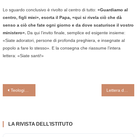
Lo sguardo conclusivo è rivolto al centro di tutto:
«Guardiamo al
centro, figli miei», esorta il Papa, «qui si rivela ciò che dà
senso a ciò che fate ogni giorno e da dove scaturisce il vostro
ministero».
Da qui l’invito finale, semplice ed esigente insieme:
«Siate adoratori, persone di profonda preghiera, e insegnate al
popolo a fare lo stesso». E la consegna che riassume l’intera
lettera: «Siate santi!»
Navigazione
Teologia morale: non relatività, ma cambio di paradigma
Lettera del Pontefice ai presbiteri dell’arcidiocesi di Madrid riuniti nell’assemblea “Convivium”. Configurati a Cristo nel mondo ma non del mondo. La Chiesa sia casa che accoglie, protegge e non abbandona i preti
articoli
LA RIVISTA DELL’ISTITUTO