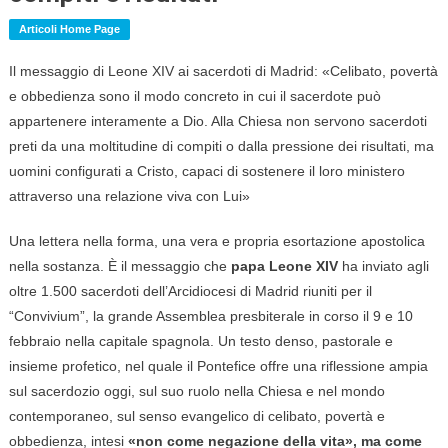
Articoli Home Page
Il messaggio di Leone XIV ai sacerdoti di Madrid: «Celibato, povertà
e obbedienza sono il modo concreto in cui il sacerdote può
appartenere interamente a Dio. Alla Chiesa non servono sacerdoti
preti da una moltitudine di compiti o dalla pressione dei risultati, ma
uomini configurati a Cristo, capaci di sostenere il loro ministero
attraverso una relazione viva con Lui»
Una lettera nella forma, una vera e propria esortazione apostolica
nella sostanza. È il messaggio che
papa Leone XIV
ha inviato agli
oltre 1.500 sacerdoti dell’Arcidiocesi di Madrid riuniti per il
“Convivium”, la grande Assemblea presbiterale in corso il 9 e 10
febbraio nella capitale spagnola. Un testo denso, pastorale e
insieme profetico, nel quale il Pontefice offre una riflessione ampia
sul sacerdozio oggi, sul suo ruolo nella Chiesa e nel mondo
contemporaneo, sul senso evangelico di celibato, povertà e
obbedienza, intesi
«non come negazione della vita», ma come