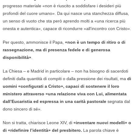
progresso materiale «non è riuscito a soddisfare i desideri più
profondi del cuore umano». Da qui nasce una stanchezza diffusa,
un senso di vuoto che sta però aprendo molti a «una ricerca più
onesta e autentica», capace di ricondurre «all’incontro con Cristo».
Per questo, ammonisce il Papa,
«non è un tempo di ritiro o di
rassegnazione, ma di presenza fedele e di generosa
disponibilità»
.
La Chiesa – e Madrid in particolare – non ha bisogno di sacerdoti
definiti dalla quantità di compiti o dalla pressione dei risultati, ma
di
uomini «configurati a Cristo», capaci di sostenere il loro
ministero attraverso «una relazione viva con Lui, alimentata
dall’Eucaristia ed espressa in una carità pastorale
segnata dal
dono sincero di sé».
Non si tratta, chiarisce Leone XIV, di
«inventare nuovi modelli» o
di «ridefinire l’identità» del presbitero.
La parola chiave è