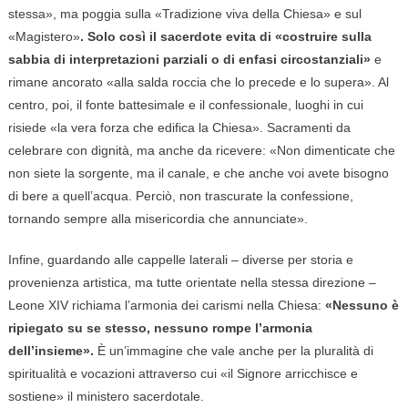
stessa», ma poggia sulla «Tradizione viva della Chiesa» e sul
«Magistero»
. Solo così il sacerdote evita di «costruire sulla
sabbia di interpretazioni parziali o di enfasi circostanziali»
e
rimane ancorato «alla salda roccia che lo precede e lo supera». Al
centro, poi, il fonte battesimale e il confessionale, luoghi in cui
risiede «la vera forza che edifica la Chiesa». Sacramenti da
celebrare con dignità, ma anche da ricevere: «Non dimenticate che
non siete la sorgente, ma il canale, e che anche voi avete bisogno
di bere a quell’acqua. Perciò, non trascurate la confessione,
tornando sempre alla misericordia che annunciate».
Infine, guardando alle cappelle laterali – diverse per storia e
provenienza artistica, ma tutte orientate nella stessa direzione –
Leone XIV richiama l’armonia dei carismi nella Chiesa:
«Nessuno è
ripiegato su se stesso, nessuno rompe l’armonia
dell’insieme».
È un’immagine che vale anche per la pluralità di
spiritualità e vocazioni attraverso cui «il Signore arricchisce e
sostiene» il ministero sacerdotale.