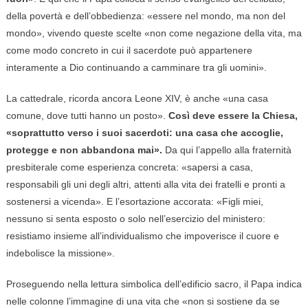
della povertà e dell’obbedienza: «essere nel mondo, ma non del
mondo», vivendo queste scelte «non come negazione della vita, ma
come modo concreto in cui il sacerdote può appartenere
interamente a Dio continuando a camminare tra gli uomini».
La cattedrale, ricorda ancora Leone XIV, è anche «una casa
comune, dove tutti hanno un posto».
Così deve essere la Chiesa,
«soprattutto verso i suoi sacerdoti: una casa che accoglie,
protegge e non abbandona mai».
Da qui l’appello alla fraternità
presbiterale come esperienza concreta: «sapersi a casa,
responsabili gli uni degli altri, attenti alla vita dei fratelli e pronti a
sostenersi a vicenda». E l’esortazione accorata: «Figli miei,
nessuno si senta esposto o solo nell’esercizio del ministero:
resistiamo insieme all’individualismo che impoverisce il cuore e
indebolisce la missione».
Proseguendo nella lettura simbolica dell’edificio sacro, il Papa indica
nelle colonne l’immagine di una vita che «non si sostiene da se