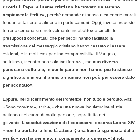
ricorda il Papa, «il seme cristiano ha trovato un terreno
ampiamente fertile»,
perché domande di senso e categorie morali
fondamentali erano almeno in parte comuni. Oggi, invece, «questo
terreno comune si è notevolmente indebolito» e «molti dei
presupposti concettuali che per secoli hanno facilitato la
trasmissione del messaggio cristiano hanno cessato di essere
evidenti, e in molti casi persino comprensibili». Il Vangelo,
sottolinea, incontra non solo indifferenza, ma
«un diverso
panorama culturale, in cui le parole non hanno più lo stesso
significato e in cui il primo annuncio non può più essere dato
per scontato».
Eppure, nel discernimento del Pontefice, non tutto è perduto. Anzi.
«Sono convinto», scrive, «che una nuova inquietudine si stia
agitando nel cuore di molte persone, soprattutto dei
giovani».
L’assolutizzazione del benessere, osserva Leone XIV,
«non ha portato la felicità attesa»; una libertà sganciata dalla
verità «non ha generato il compimento promesso»;
il solo