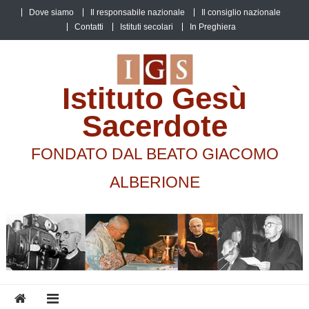
Skip
Dove siamo
Il responsabile nazionale
Il consiglio nazionale
to
Contatti
Istituti secolari
In Preghiera
content
Istituto Gesù
Sacerdote
FONDATO DAL BEATO GIACOMO
ALBERIONE