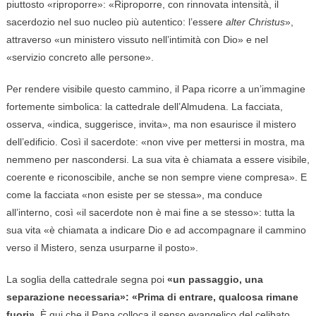
piuttosto «riproporre»: «Riproporre, con rinnovata intensità, il
sacerdozio nel suo nucleo più autentico: l’essere
alter Christus
»,
attraverso «un ministero vissuto nell’intimità con Dio» e nel
«servizio concreto alle persone».
Per rendere visibile questo cammino, il Papa ricorre a un’immagine
fortemente simbolica: la cattedrale dell’Almudena. La facciata,
osserva, «indica, suggerisce, invita», ma non esaurisce il mistero
dell’edificio. Così il sacerdote: «non vive per mettersi in mostra, ma
nemmeno per nascondersi. La sua vita è chiamata a essere visibile,
coerente e riconoscibile, anche se non sempre viene compresa». E
come la facciata «non esiste per se stessa», ma conduce
all’interno, così «il sacerdote non è mai fine a se stesso»: tutta la
sua vita «è chiamata a indicare Dio e ad accompagnare il cammino
verso il Mistero, senza usurparne il posto».
La soglia della cattedrale segna poi
«un passaggio, una
separazione necessaria»: «Prima di entrare, qualcosa rimane
fuori»
. È qui che il Papa colloca il senso evangelico del celibato,