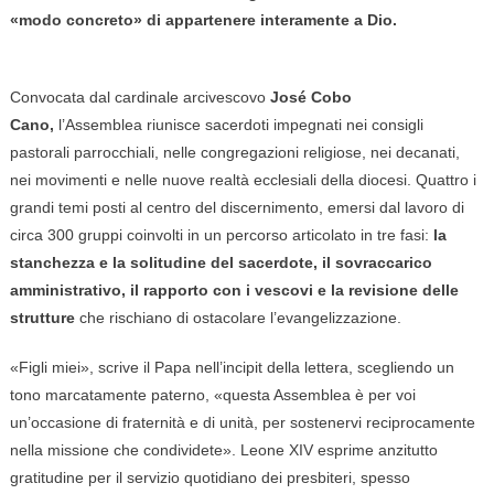
«modo concreto» di appartenere interamente a Dio.
Convocata dal cardinale arcivescovo
José Cobo
Cano,
l’Assemblea riunisce sacerdoti impegnati nei consigli
pastorali parrocchiali, nelle congregazioni religiose, nei decanati,
nei movimenti e nelle nuove realtà ecclesiali della diocesi. Quattro i
grandi temi posti al centro del discernimento, emersi dal lavoro di
circa 300 gruppi coinvolti in un percorso articolato in tre fasi:
la
stanchezza e la solitudine del sacerdote, il sovraccarico
amministrativo, il rapporto con i vescovi e la revisione delle
strutture
che rischiano di ostacolare l’evangelizzazione.
«Figli miei», scrive il Papa nell’incipit della lettera, scegliendo un
tono marcatamente paterno, «questa Assemblea è per voi
un’occasione di fraternità e di unità, per sostenervi reciprocamente
nella missione che condividete». Leone XIV esprime anzitutto
gratitudine per il servizio quotidiano dei presbiteri, spesso