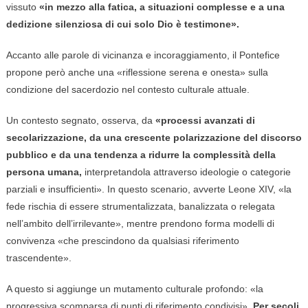
vissuto
«in mezzo alla fatica, a situazioni complesse e a una
dedizione silenziosa di cui solo Dio è testimone».
Accanto alle parole di vicinanza e incoraggiamento, il Pontefice
propone però anche una «riflessione serena e onesta» sulla
condizione del sacerdozio nel contesto culturale attuale.
Un contesto segnato, osserva, da
«processi avanzati di
secolarizzazione, da una crescente polarizzazione del discorso
pubblico e da una tendenza a ridurre la complessità della
persona umana,
interpretandola attraverso ideologie o categorie
parziali e insufficienti». In questo scenario, avverte Leone XIV, «la
fede rischia di essere strumentalizzata, banalizzata o relegata
nell’ambito dell’irrilevante», mentre prendono forma modelli di
convivenza «che prescindono da qualsiasi riferimento
trascendente».
A questo si aggiunge un mutamento culturale profondo: «la
progressiva scomparsa di punti di riferimento condivisi».
Per secoli,