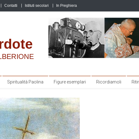
Contatti
Istituti secolari
In Preghiera
rdote
LBERIONE
Spiritualità Paolina
Figure esemplari
Ricordiamoli
Ritir