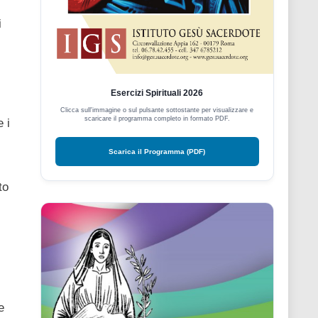
i
Esercizi Spirituali 2026
Clicca sull'immagine o sul pulsante sottostante per visualizzare e
scaricare il programma completo in formato PDF.
 i
Scarica il Programma (PDF)
to
e