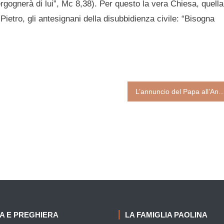
ergognerà di lui”, Mc 8,38). Per questo la vera Chiesa, quella
 Pietro, gli antesignani della disubbidienza civile: “Bisogna
L’annuncio del Papa all’Angelus in piazza San Pietro. A maggio a Roma la prima Giornata 
IA E PREGHIERA
LA FAMIGLIA PAOLINA