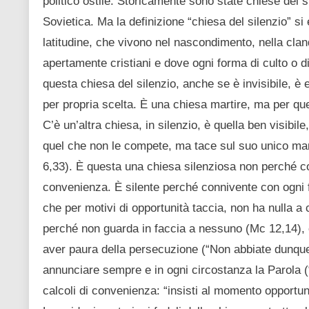
politico ostile. Storicamente sono state chiese del si
Sovietica. Ma la definizione “chiesa del silenzio” s
latitudine, che vivono nel nascondimento, nella cland
apertamente cristiani e dove ogni forma di culto o d
questa chiesa del silenzio, anche se è invisibile, è 
per propria scelta. È una chiesa martire, ma per que
C’è un’altra chiesa, in silenzio, è quella ben visibil
quel che non le compete, ma tace sul suo unico manda
6,33). È questa una chiesa silenziosa non perché c
convenienza. È silente perché connivente con ogni f
che per motivi di opportunità taccia, non ha nulla 
perché non guarda in faccia a nessuno (Mc 12,14), e
aver paura della persecuzione (“Non abbiate dunque
annunciare sempre e in ogni circostanza la Parola (
calcoli di convenienza: “insisti al momento opportu