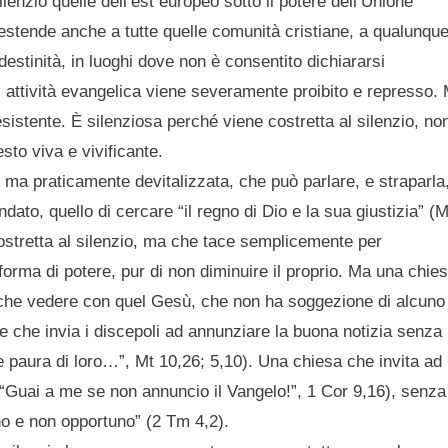
lenzio quelle dell’est europeo sotto il potere dell’Unione
i estende anche a tutte quelle comunità cristiane, a qualunqu
estinità, in luoghi dove non è consentito dichiararsi
i attività evangelica viene severamente proibito e represso.
esistente. È silenziosa perché viene costretta al silenzio, no
sto viva e vivificante.
e, ma praticamente devitalizzata, che può parlare, e straparla,
to, quello di cercare “il regno di Dio e la sua giustizia” (M
ostretta al silenzio, ma che tace semplicemente per
orma di potere, pur di non diminuire il proprio. Ma una chies
a che vedere con quel Gesù, che non ha soggezione di alcuno
 che invia i discepoli ad annunziare la buona notizia senza
 paura di loro…”, Mt 10,26; 5,10). Una chiesa che invita ad
“Guai a me se non annuncio il Vangelo!”, 1 Cor 9,16), senza
no e non opportuno” (2 Tm 4,2).