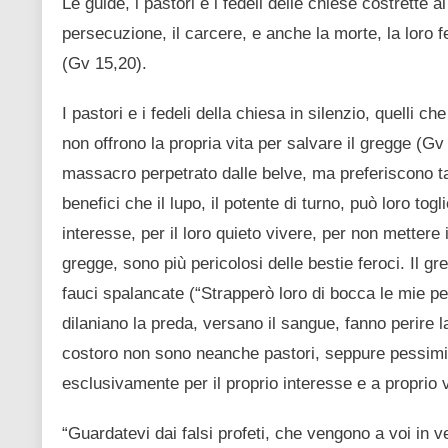
Le guide, i pastori e i fedeli delle chiese costrette
persecuzione, il carcere, e anche la morte, la loro f
(Gv 15,20).
I pastori e i fedeli della chiesa in silenzio, quelli 
non offrono la propria vita per salvare il gregge (Gv
massacro perpetrato dalle belve, ma preferiscono ta
benefici che il lupo, il potente di turno, può loro togl
interesse, per il loro quieto vivere, per non mettere i
gregge, sono più pericolosi delle bestie feroci. Il g
fauci spalancate (“Strapperò loro di bocca le mie p
dilaniano la preda, versano il sangue, fanno perire 
costoro non sono neanche pastori, seppure pessimi,
esclusivamente per il proprio interesse e a proprio 
“Guardatevi dai falsi profeti, che vengono a voi in 