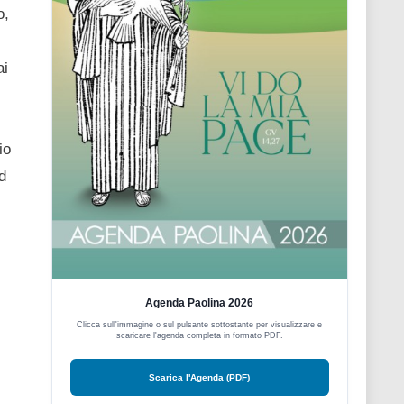
o,
ai
io
d
i
Agenda Paolina 2026
Clicca sull'immagine o sul pulsante sottostante per visualizzare e
scaricare l'agenda completa in formato PDF.
Scarica l'Agenda (PDF)