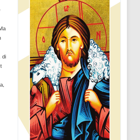
e
 Ma
n
 di
t
a,