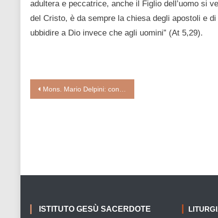
adultera e peccatrice, anche il Figlio dell’uomo si v
del Cristo, è da sempre la chiesa degli apostoli e di
ubbidire a Dio invece che agli uomini” (At 5,29).
Navigazione
Mons. Mario Delpini: contro l’epidemia della paura, l’umanesimo della fiducia
articoli
ISTITUTO GESÙ SACERDOTE
LITURG