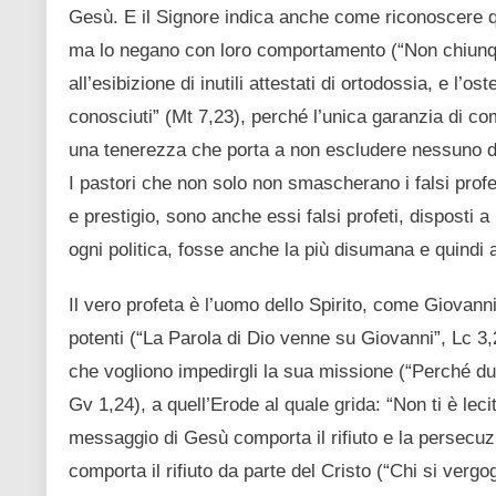
Gesù. E il Signore indica anche come riconoscere qu
ma lo negano con loro comportamento (“Non chiunque
all’esibizione di inutili attestati di ortodossia, e l’os
conosciuti” (Mt 7,23), perché l’unica garanzia di c
una tenerezza che porta a non escludere nessuno da
I pastori che non solo non smascherano i falsi profet
e prestigio, sono anche essi falsi profeti, disposti 
ogni politica, fosse anche la più disumana e quindi
Il vero profeta è l’uomo dello Spirito, come Giovanni 
potenti (“La Parola di Dio venne su Giovanni”, Lc 3,2)
che vogliono impedirgli la sua missione (“Perché dunq
Gv 1,24), a quell’Erode al quale grida: “Non ti è leci
messaggio di Gesù comporta il rifiuto e la persecuzi
comporta il rifiuto da parte del Cristo (“Chi si ver