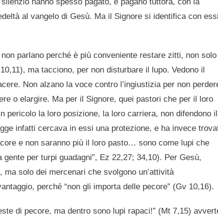
 al silenzio hanno spesso pagato, e pagano tuttora, con la
edeltà al vangelo di Gesù. Ma il Signore si identifica con ess
che non parlano perché è più conveniente restare zitti, non solo
 10,11), ma tacciono, per non disturbare il lupo. Vedono il
cere. Non alzano la voce contro l’ingiustizia per non perdere
iere o elargire. Ma per il Signore, quei pastori che per il loro
n pericolo la loro posizione, la loro carriera, non difendono il
regge infatti cercava in essi una protezione, e ha invece trova
ecore e non saranno più il loro pasto… sono come lupi che
la gente per turpi guadagni”, Ez 22,27; 34,10). Per Gesù,
 ma solo dei mercenari che svolgono un’attività
vantaggio, perché “non gli importa delle pecore” (Gv 10,16).
veste di pecore, ma dentro sono lupi rapaci!” (Mt 7,15) avvert