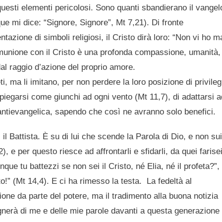
esti elementi pericolosi. Sono quanti sbandierano il vangel
 mi dice: “Signore, Signore”, Mt 7,21). Di fronte
tentazione di simboli religiosi, il Cristo dirà loro: “Non vi ho m
omunione con il Cristo è una profonda compassione, umanità,
l raggio d’azione del proprio amore.
i, ma li imitano, per non perdere la loro posizione di privileg
a piegarsi come giunchi ad ogni vento (Mt 11,7), di adattarsi a
 antievangelica, sapendo che così ne avranno solo benefici.
il Battista. È su di lui che scende la Parola di Dio, e non sui
, e per questo riesce ad affrontarli e sfidarli, da quei farise
ue tu battezzi se non sei il Cristo, né Elia, né il profeta?”,
to!” (Mt 14,4). E ci ha rimesso la testa. La fedeltà al
one da parte del potere, ma il tradimento alla buona notizia
gognerà di me e delle mie parole davanti a questa generazione