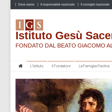
Skip
Dove siamo
Il responsabile nazionale
Il consiglio nazionale
to
content
Istituto Gesù Sace
FONDATO DAL BEATO GIACOMO A
L’Istituto
Il Fondatore
La Famiglia Paolina