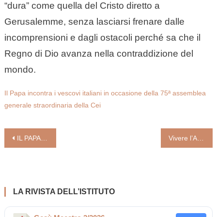
“dura” come quella del Cristo diretto a
Gerusalemme, senza lasciarsi frenare dalle
incomprensioni e dagli ostacoli perché sa che il
Regno di Dio avanza nella contraddizione del
mondo.
Il Papa incontra i vescovi italiani in occasione della 75ª assemblea
generale straordinaria della Cei
Navigazione
IL PAPA: “UN GIOVANE CHE NON SOGNA È VECCHIO PRIMA DEL TEMPO. FATE CHIASSO, LA CHIESA NE HA BISOGNO”
Vivere l’Avvento (Goffredo Boffelli)
articoli
LA RIVISTA DELL’ISTITUTO