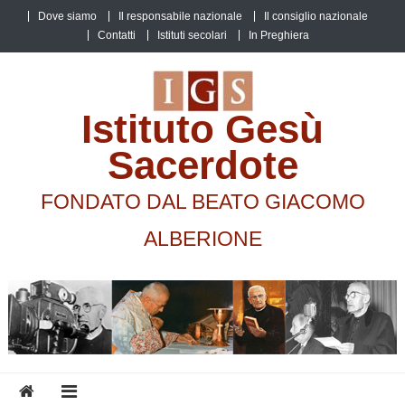
Skip
Dove siamo
Il responsabile nazionale
Il consiglio nazionale
to
Contatti
Istituti secolari
In Preghiera
content
Istituto Gesù
Sacerdote
FONDATO DAL BEATO GIACOMO
ALBERIONE