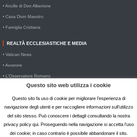
• Ancille di Don Alberione
• Casa Divin Maestro
• Famiglia Cristiana
REALTÀ ECCLESIASTICHE E MEDIA
• Vatican News
• Avvenire
• L'Osservatore Romano
Questo sito web utilizza i cookie
• SIR Agenzia d'informazione
• Gesuiti Villapizzone
Questo sito fa uso di cookie per migliorare l’esperienza di
navigazione degli utenti e per raccogliere informazioni sull’utilizzo
• Settimana della Comunicazione
del sito stesso. Può conoscere i dettagli consultando la nostra
• Festival Biblico
privacy policy qui. Proseguendo nella navigazione si accetta l’uso
dei cookie; in caso contrario è possibile abbandonare il sito.