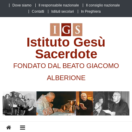
Skip
Dove siamo
Il responsabile nazionale
Il consiglio nazionale
to
Contatti
Istituti secolari
In Preghiera
content
Istituto Gesù
Sacerdote
FONDATO DAL BEATO GIACOMO
ALBERIONE