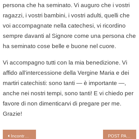
persona che ha seminato. Vi auguro che i vostri
ragazzi, i vostri bambini, i vostri adulti, quelli che
voi accompagnate nella catechesi, vi ricordino
sempre davanti al Signore come una persona che
ha seminato cose belle e buone nel cuore.
Vi accompagno tutti con la mia benedizione. Vi
affido all’intercessione della Vergine Maria e dei
martiri catechisti: sono tanti — è importante —,
anche nei nostri tempi, sono tanti! E vi chiedo per
favore di non dimenticarvi di pregare per me.
Grazie!
Navigazione
Incontro dei Vescovi delle “Aree interne”: la dichiarazione finale
POST PANDEMIA, PACE, ACCOGLIENZA, AMBIENTE: LE SFIDE DELLE RELIGIONI