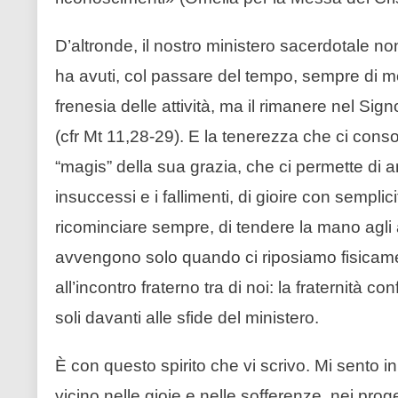
D’altronde, il nostro ministero sacerdotale no
ha avuti, col passare del tempo, sempre di m
frenesia delle attività, ma il rimanere nel Signo
(cfr Mt 11,28-29). E la tenerezza che ci consol
“magis” della sua grazia, che ci permette di a
insuccessi e i fallimenti, di gioire con semplici
ricominciare sempre, di tendere la mano agli alt
avvengono solo quando ci riposiamo fisicam
all’incontro fraterno tra di noi: la fraternità con
soli davanti alle sfide del ministero.
È con questo spirito che vi scrivo. Mi sento i
vicino nelle gioie e nelle sofferenze, nei prog