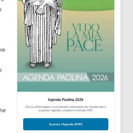
o
ire
o
Agenda Paolina 2026
Clicca sull'immagine o sul pulsante sottostante per visualizzare e
che
scaricare l'agenda completa in formato PDF.
Scarica l'Agenda (PDF)