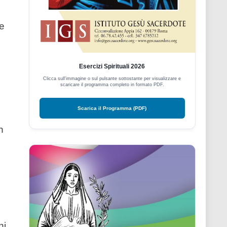
ne
o
Esercizi Spirituali 2026
Clicca sull'immagine o sul pulsante sottostante per visualizzare e
scaricare il programma completo in formato PDF.
Scarica il Programma (PDF)
n
ni