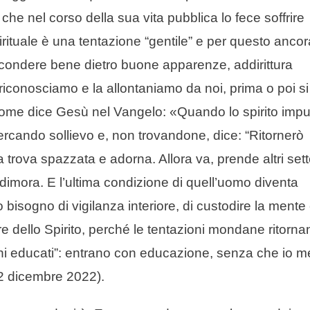
che nel corso della sua vita pubblica lo fece soffrire
irituale è una tentazione “gentile” e per questo ancor
ascondere bene dietro buone apparenze, addirittura
 riconosciamo e la allontaniamo da noi, prima o poi si
 Come dice Gesù nel Vangelo: «Quando lo spirito imp
cercando sollievo e, non trovandone, dice: “Ritornerò
a trova spazzata e adorna. Allora va, prende altri set
no dimora. E l’ultima condizione di quell’uomo diventa
bisogno di vigilanza interiore, di custodire la mente
tore dello Spirito, perché le tentazioni mondane ritorna
i educati”: entrano con educazione, senza che io m
2 dicembre 2022).