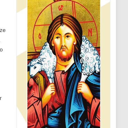
nze
a
io
r