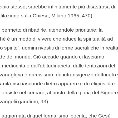
cipio stesso, sarebbe infinitamente più disastrosa di
tazione sulla Chiesa, Milano 1965, 470).
ermetto di ribadirle, ritenendole prioritarie: la
ché è un modo di vivere che riduce la spiritualità ad
spirito”, uomini rivestiti di forme sacrali che in realt
ode del mondo. Ciò accade quando ci lasciamo
 mediocrità e dall’abitudinarietà, dalle tentazioni del
 vanagloria e narcisismo, da intransigenze dottrinali 
ndanità «si nasconde dietro apparenze di religiosità e
onsiste nel cercare, al posto della gloria del Signore
vangelii gaudium, 93).
 aggiornata di quel formalismo ipocrita, che Gesù