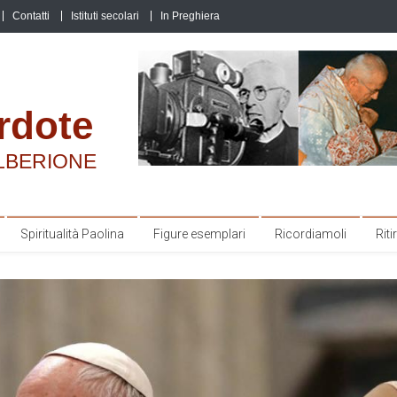
Contatti
Istituti secolari
In Preghiera
rdote
LBERIONE
Spiritualità Paolina
Figure esemplari
Ricordiamoli
Ritir