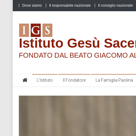
Skip
Dove siamo
Il responsabile nazionale
Il consiglio nazionale
to
content
Istituto Gesù Sace
FONDATO DAL BEATO GIACOMO A
L’Istituto
Il Fondatore
La Famiglia Paolina