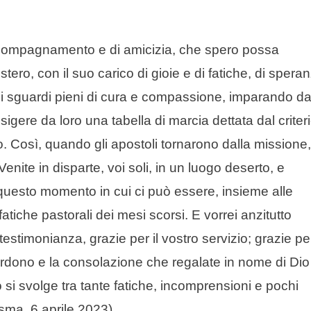
ccompagnamento e di amicizia, che spero possa
stero, con il suo carico di gioie e di fatiche, di spera
ci sguardi pieni di cura e compassione, imparando d
gere da loro una tabella di marcia dettata dal criter
ro. Così, quando gli apostoli tornarono dalla missione,
enite in disparte, voi soli, in un luogo deserto, e
 questo momento in cui ci può essere, insieme alle
fatiche pastorali dei mesi scorsi. E vorrei anzitutto
 testimonianza, grazie per il vostro servizio; grazie pe
erdono e la consolazione che regalate in nome di Dio
o si svolge tra tante fatiche, incomprensioni e pochi
sma, 6 aprile 2023).