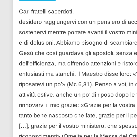
Cari fratelli sacerdoti,
desidero raggiungervi con un pensiero di a
sostenervi mentre portate avanti il vostro mini
e di delusioni. Abbiamo bisogno di scambiar
Gesù che così guardava gli apostoli, senza esi
dell’efficienza, ma offrendo attenzioni e risto
entusiasti ma stanchi, il Maestro disse loro: «V
riposatevi un po’» (Mc 6,31). Penso a voi, in
attività estive, anche un po’ di riposo dopo le 
rinnovarvi il mio grazie: «Grazie per la vostra
tanto bene nascosto che fate, grazie per il p
[…]; grazie per il vostro ministero, che spess
riconoscimenti» (Omelia per la Messa del Cri