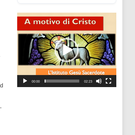
Video
Player
à
00:00
02:23
ed
,