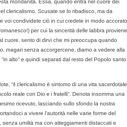
uesta mondanità. Essa, quando entra nel cuore dei
el clericalismo. Scusate se lo ribadisco, ma da
 voi condividete ciò in cui credete in modo accorato
omanesco!) per cui la sincerità delle labbra provien
dal cuore, sento di dirvi che mi preoccupa quando
ndo, magari senza accorgercene, diamo a vedere alla
ti “in alto” e quindi separati dal resto del Popolo santo
te, “il clericalismo è sintomo di una vita sacerdotale
incolo reale con Dio e i fratelli”. Denota insomma una
tesimo ricevuto, lasciando sullo sfondo la nostra
andoci a vivere l’autorità nelle varie forme del
, senza umiltà ma con atteggiamenti distaccati e