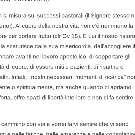
n si misura sui successi pastorali (il Signore stesso 
eno!). Al cuore della nostra vita non c’è nemmeno la
re per portare frutto (cfr Gv 15). È Lui il nostro ristor
a scaturisce dalla sua misericordia, dall’accogliere il
ndare avanti nel lavoro apostolico, di sopportare gli
tà di cuore, di essere miti e pazienti, di ripartire e
ri. Infatti, i nostri necessari “momenti di ricarica” no
ente o spiritualmente, ma anche quando ci apriamo
forta, offre spazi di libertà interiore e non ci fa sentire
n cammino con voi e vorrei farvi sentire che vi sono
etti e nelle fatiche, nelle amarezze e nelle consolazio