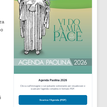
nza
no
Agenda Paolina 2026
Clicca sull'immagine o sul pulsante sottostante per visualizzare e
scaricare l'agenda completa in formato PDF.
i
Scarica l'Agenda (PDF)