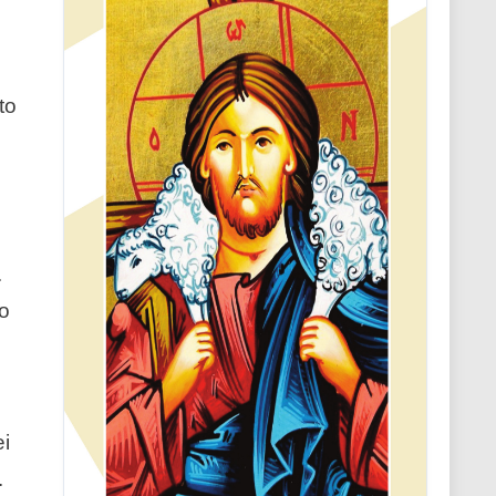
to
.
no
ei
.