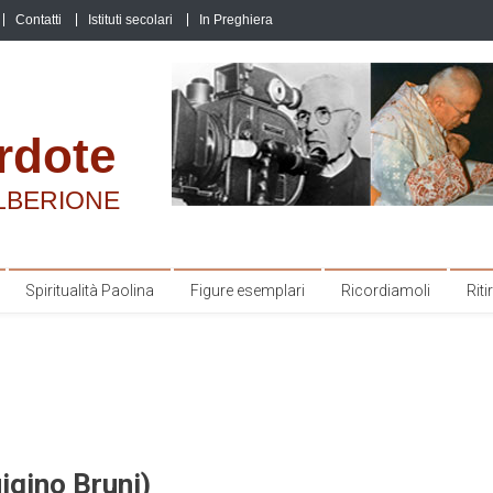
Contatti
Istituti secolari
In Preghiera
rdote
LBERIONE
Spiritualità Paolina
Figure esemplari
Ricordiamoli
Ritir
uigino Bruni)