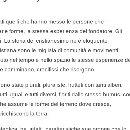
ati quelli che hanno messo le persone che li
varie forme, la stessa esperienza del fondatore. Gli
utti. La storia del cristianesimo ne è eloquente
ristiana sono le migliaia di comunità e movimenti
suto nel tempo e nello spazio le stesse esperienze de
che camminano, crocifissi che risorgono.
 state plurali, pluraliste, frutteti con tanti alberi,
tutti uguali e tutti diversi, fioriti dallo stesso humus, c
e che assume le forme del terreno dove cresce,
icchiscono la terra.
ica, ha, infatti, caratteristiche sue proprie che lo