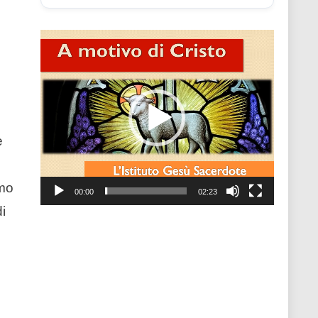
Video
Player
è
imo
00:00
02:23
i