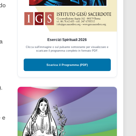
ndo
Esercizi Spirituali 2026
ta
Clicca sull'immagine o sul pulsante sottostante per visualizzare e
scaricare il programma completo in formato PDF.
Scarica il Programma (PDF)
.
e e