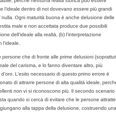
tabile, perché nessuna realtà storica può essere
à e l’ideale dentro di noi dovevano essere più grandi
o’ nulla. Ogni maturità buona è anche delusione delle
stita male e non accettata produce due possibili
one dell’ideale alla realtà, (b) l’interpretazione
 l’ideale.
persone che di fronte alle prime delusioni (soprattut
deale del carisma, e lo fanno diventare altro, più
o d’oro. L’esito necessario di questo primo errore è
onato di attrarre persone di alta qualità ideale, perch
llenti non vi si riconoscono più. Il secondo scenario
a quando si cerca di evitare che le persone attratte
 giungano alla tappa della delusione, costruendo un