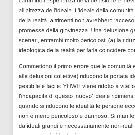
cammino l’esperienza della delusione è inevi
all’altezza dell’ideale. L’ideale della comunit
della realtà, altrimenti non avrebbero ‘acces
promesse della giovinezza. Una delusione ge
scenari, entrambi molto pericolosi: (a) la riduzi
ideologica della realtà per farla coincidere con
Commettono il primo errore quelle comunità e 
alle delusioni collettive) riducono la portata i
gestibile e facile: YHWH viene ridotto a vitell
l’incapacità di questo ‘nuovo’ ideale ridimensi
quando si riducono le idealità le persone ecce
non è meno pericoloso e dannoso. Si manifest
da ideali grandi e necessariamente non-reali