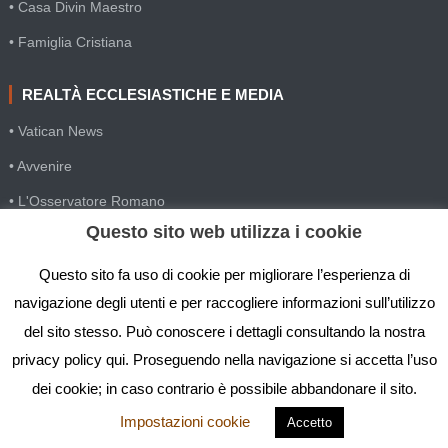
• Casa Divin Maestro
• Famiglia Cristiana
REALTÀ ECCLESIASTICHE E MEDIA
• Vatican News
• Avvenire
• L'Osservatore Romano
Questo sito web utilizza i cookie
• SIR Agenzia d'informazione
• Gesuiti Villapizzone
Questo sito fa uso di cookie per migliorare l’esperienza di
navigazione degli utenti e per raccogliere informazioni sull’utilizzo
• Settimana della Comunicazione
del sito stesso. Può conoscere i dettagli consultando la nostra
• Festival Biblico
privacy policy qui. Proseguendo nella navigazione si accetta l’uso
dei cookie; in caso contrario è possibile abbandonare il sito.
Impostazioni cookie
Accetto
IGS - Istituto Gesù Sacerdote © Copyright 2019