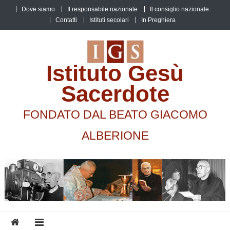
Skip
Dove siamo
Il responsabile nazionale
Il consiglio nazionale
to
Contatti
Istituti secolari
In Preghiera
content
Istituto Gesù
Sacerdote
FONDATO DAL BEATO GIACOMO
ALBERIONE