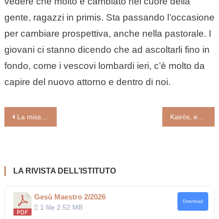
vedere che molto è cambiato nel cuore della
gente, ragazzi in primis. Sta passando l’occasione
per cambiare prospettiva, anche nella pastorale. I
giovani ci stanno dicendo che ad ascoltarli fino in
fondo, come i vescovi lombardi ieri, c’è molto da
capire del nuovo attorno e dentro di noi.
Navigazione
La missione della Chiesa è comunicare (padre Federico Lombardi)
Kairòs, evento di grazia, non lasciamocelo sfuggire! (Antonio Gentili)
articoli
LA RIVISTA DELL’ISTITUTO
Gesù Maestro 2/2026
Download
1 file
2.52 MB