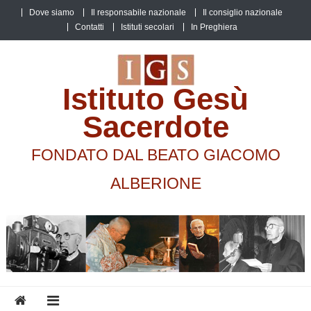
Skip
Dove siamo
Il responsabile nazionale
Il consiglio nazionale
to
Contatti
Istituti secolari
In Preghiera
content
Istituto Gesù
Sacerdote
FONDATO DAL BEATO GIACOMO
ALBERIONE