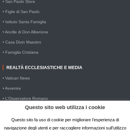
• San Paolo Store
• Figlie di San Paolo
• Istituto Santa Famiglia
• Ancille di Don Alberione
• Casa Divin Maestro
• Famiglia Cristiana
REALTÀ ECCLESIASTICHE E MEDIA
• Vatican News
• Avvenire
• L'Osservatore Romano
Questo sito web utilizza i cookie
• SIR Agenzia d'informazione
• Gesuiti Villapizzone
Questo sito fa uso di cookie per migliorare l’esperienza di
navigazione degli utenti e per raccogliere informazioni sull’utilizzo
• Settimana della Comunicazione