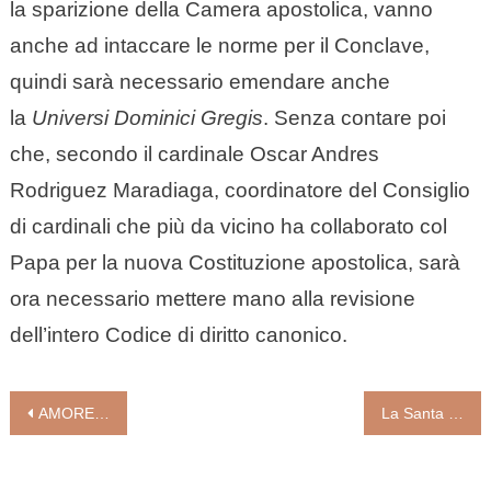
la sparizione della Camera apostolica, vanno
anche ad intaccare le norme per il Conclave,
quindi sarà necessario emendare anche
la
Universi Dominici Gregis
. Senza contare poi
che, secondo il cardinale Oscar Andres
Rodriguez Maradiaga, coordinatore del Consiglio
di cardinali che più da vicino ha collaborato col
Papa per la nuova Costituzione apostolica, sarà
ora necessario mettere mano alla revisione
dell’intero Codice di diritto canonico.
Navigazione
AMORE FAMILIARE: X INCONTRO MONDIALE DELLE FAMIGLIE “MULTICENTRICO” E “DIFFUSO” IN TUTTO IL MONDO
La Santa Famiglia, famiglia vera perché sempre in movimento (Giovanni Cesare Palazzi)
articoli