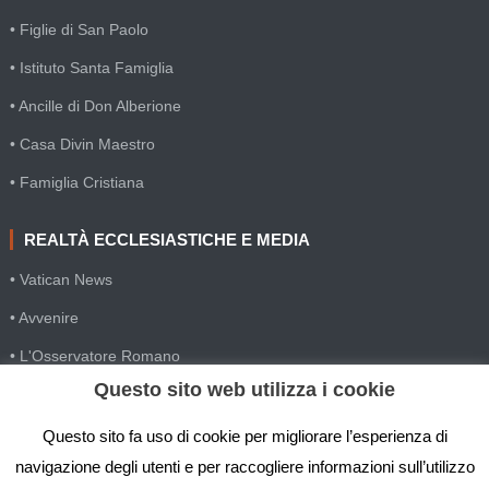
• Figlie di San Paolo
• Istituto Santa Famiglia
• Ancille di Don Alberione
• Casa Divin Maestro
• Famiglia Cristiana
REALTÀ ECCLESIASTICHE E MEDIA
• Vatican News
• Avvenire
• L'Osservatore Romano
Questo sito web utilizza i cookie
• SIR Agenzia d'informazione
• Gesuiti Villapizzone
Questo sito fa uso di cookie per migliorare l’esperienza di
navigazione degli utenti e per raccogliere informazioni sull’utilizzo
• Settimana della Comunicazione