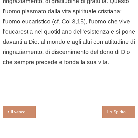
ringraziamento, di gratitudine di gratuità. Questo
l’uomo plasmato dalla vita spirituale cristiana:
l’uomo eucaristico (cf. Col 3,15), l’uomo che vive
l’eucarestia nel quotidiano dell’esistenza e si pone
davanti a Dio, al mondo e agli altri con attitudine di
ringraziamento, di discernimento del dono di Dio
che sempre precede e fonda la sua vita.
Navigazione
Il vescovo di Livorno, Mons. Simone Giusti, apre ai matrimoni religiosi in casa
Lo Spirito Santo in noi ci divinizza (Michelina Tenace)
articoli