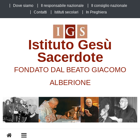
Skip
Dove siamo
Il responsabile nazionale
Il consiglio nazionale
to
Contatti
Istituti secolari
In Preghiera
content
Istituto Gesù
Sacerdote
FONDATO DAL BEATO GIACOMO
ALBERIONE