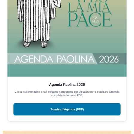
Agenda Paolina 2026
Clicca sull'immagine o sul pulsante sottostante per visualizzare e scaricare l'agenda
completa in formato PDF.
Scarica l'Agenda (PDF)
Video