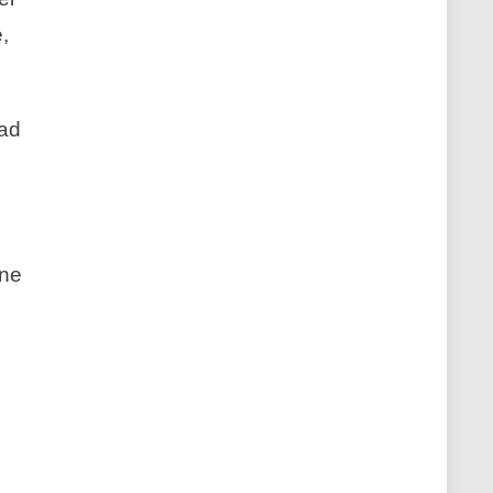
,
 ad
one