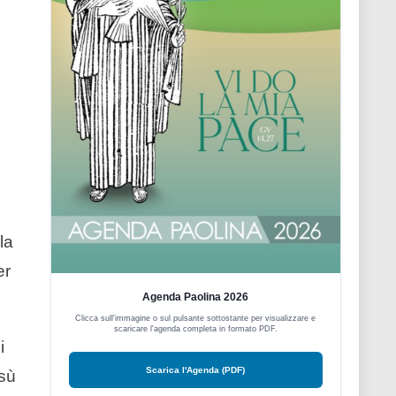
la
er
Agenda Paolina 2026
Clicca sull'immagine o sul pulsante sottostante per visualizzare e
scaricare l'agenda completa in formato PDF.
i
Scarica l'Agenda (PDF)
esù