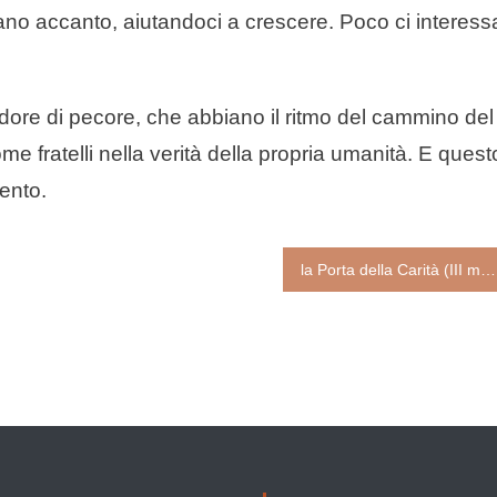
tiano accanto, aiutandoci a crescere. Poco ci interess
dore di pecore, che abbiano il ritmo del cammino del
e fratelli nella verità della propria umanità. E quest
ento.
la Porta della Carità (III meditazione Avvento 22 di padre Raniero Cantalamessa)