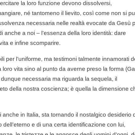
sercitare la loro funzione devono dissolversi,
 mangiare, né tantomeno il lievito, così come non si p
issolvenza necessaria nelle realtà evocate da Gesù 
i anche a noi – l’essenza della loro identità: dare
vita e infine scomparire.
abili per l’uniforme, ma testimoni talmente innamorati d
a loro vita sino al punto da averne preso la forma (Ga
è dunque necessaria ma riguarda la sequela, il
reto della nostra coscienza; è quella la dimensione c
 anche in Italia, sta tornando il nostalgico desiderio d
no dell’eterno e di una certa identificazione con lui,
nze, le tristezze e le angosce degli uomini d’oggi, d