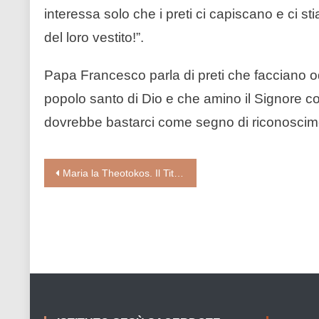
interessa solo che i preti ci capiscano e ci s
del loro vestito!”.
Papa Francesco parla di preti che facciano o
popolo santo di Dio e che amino il Signore com
dovrebbe bastarci come segno di riconoscim
Navigazione
Maria la Theotokos. Il Titolo Madre di Dio: da Efeso al Vaticano II analisi di una mariologa (di Cettina Militello)
articoli