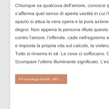
Chiunque sa qualcosa dell’amore, conosce qu
s’afferma quel senso di aperta vastità in cui l’
spazio si attua la vera opera e la pura azione
degno. Non appena la persona rifiuta ques
contro l’amore, l’offende, cade nell’egoismo e
e imposta la propria vita sul calcolo, la violen
Tutto si rinserra in sé. Le cose ci soffocano.
Scompare l’ultimo illuminante significato. L’es
Navigazione
Il sociologo Garelli: «Al tempo del Covid cresce il bisogno di Dio»
articoli