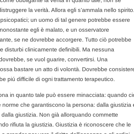
ome obbligante la verità in quanto tale; non se
struggere la verità. Allora egli s’ammala nello spirito
 psicopatici; un uomo di tal genere potrebbe essere
nonostante egli è malato, e un osservatore
ante, se ne dovrebbe accorgere. Tutto ciò potrebbe
e disturbi clinicamente definibili. Ma nessuna
 dovrebbe, se vuol guarire, convertirsi. Una
ossa bastare un atto di volontà. Dovrebbe consister
be piú difficile di ogni trattamento terapeutico.
rsona in quanto tale può essere minacciata: quando c
le norme che garantiscono la persona: dalla giustizia 
dalla giustizia. Non già allorquando commette
rifiuta la giustizia. Giustizia è riconoscere che le