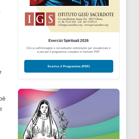
.
Esercizi Spirituali 2026
Clicca sull'immagine o sul pulsante sottostante per visualizzare e
scaricare il programma completo in formato PDF.
Scarica il Programma (PDF)
e
ioè
e