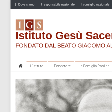
Skip
Dove siamo
Il responsabile nazionale
Il consiglio nazionale
to
content
Istituto Gesù Sace
FONDATO DAL BEATO GIACOMO A
L’Istituto
Il Fondatore
La Famiglia Paolina