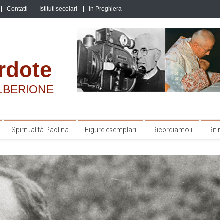
Contatti
Istituti secolari
In Preghiera
rdote
LBERIONE
Spiritualità Paolina
Figure esemplari
Ricordiamoli
Ritir