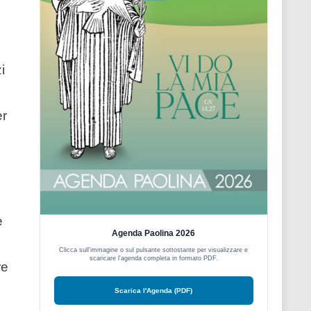
i
er
e
Agenda Paolina 2026
Clicca sull'immagine o sul pulsante sottostante per visualizzare e
scaricare l'agenda completa in formato PDF.
re
Scarica l'Agenda (PDF)