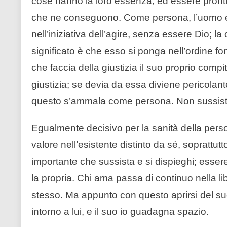
cose hanno la loro essenza, ed essere pronti a 
che ne conseguono. Come persona, l’uomo è a
nell’iniziativa dell’agire, senza essere Dio; 
significato è che esso si ponga nell’ordine fon
che faccia della giustizia il suo proprio compit
giustizia; se devia da essa diviene pericolan
questo s’ammala come persona. Non sussiste
Egualmente decisivo per la sanità della pers
valore nell’esistente distinto da sé, soprattutt
importante che sussista e si dispieghi; essere
la propria. Chi ama passa di continuo nella lib
stesso. Ma appunto con questo aprirsi del suo
intorno a lui, e il suo io guadagna spazio.