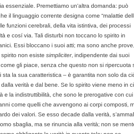
zia essenziale. Premettiamo un’altra domanda: può
che il linguaggio corrente designa come “malattie del
elle funzioni cerebrali, della vita istintiva, dei processi
à e cosí via. Tali disturbi non toccano lo spirito in
rganici. Essi bloccano i suoi atti; ma sono anche prove
 spirito non esiste
simpliciter
, indipendente dai suoi
 come gli piace, senza che questo non si ripercuota 
i sta la sua caratteristica – è garantita non solo da ci
dalla verità e dal bene. Se lo spirito viene meno in ci
e la indistruttibilità, che sono le prerogative con cui 
a danni come quelli che avvengono ai corpi composti, 
ardo dei valori. Se esso decade dalla verità, s’ammal
uomo sbaglia, ma se rinuncia alla verità; non se ment