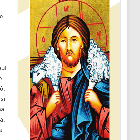
lo
,
sul
ò
ò,
si
ma
a.
e