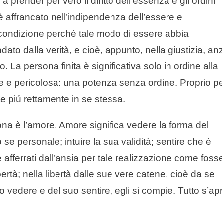
prender per vero il diritto dell’essenza e gli ordini
ffrancato nell’indipendenza dell’essere e
la condizione perché tale modo di essere abbia
dato dalla verità, e cioè, appunto, nella giustizia, anz
o. La persona finita è significativa solo in ordine alla
te e pericolosa: una potenza senza ordine. Proprio p
 piú rettamente in se stessa.
ona è l’amore. Amore significa vedere la forma del
o se personale; intuire la sua validità; sentire che è
 afferrati dall’ansia per tale realizzazione come foss
ertà; nella libertà dalle sue vere catene, cioè da se
 vedere e del suo sentire, egli si compie. Tutto s’ap