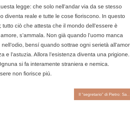
esta legge: che solo nell’andar via da se stesso
io diventa reale e tutte le cose fioriscono. In questo
; tutto ciò che attesta che il mondo dell’essere è
to amore, s’ammala. Non già quando l’uomo manca
 nell’odio, bensí quando sottrae ogni serietà all’amor
za e l’astuzia. Allora l’esistenza diventa una prigione.
 Ognuna si fa interamente straniera e nemica.
sere non fiorisce piú.
Il “segretario” di Pietro: San Marco ev