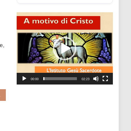
Video
Player
e,
00:00
02:23
angelista