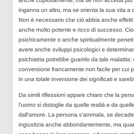
anche copiosamente, ma se non accetta piú c
inganna un altro, ma se orienta la sua vita a di
Non è necessario che ciò abbia anche effetti
anche molto potente e ricco di successo. Cio
psichicamente o anche spiritualmente penetr
avere anche sviluppi psicologici e determinar
psichiatria potrebbe guarirlo da tale malattia:
conversione francamente non facile per cui p
in una totale inversione dei significati e sareb
Da simili riflessioni appare chiaro che la pe
l’uomo si distoglie da quelle realtà e da quel
dall’amore. La persona s’ammala, se decade 
ingiustizia anche abbondantemente, ma quando 