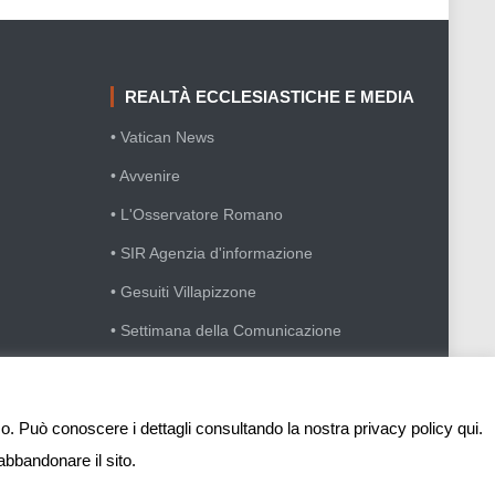
REALTÀ ECCLESIASTICHE E MEDIA
• Vatican News
• Avvenire
• L'Osservatore Romano
• SIR Agenzia d'informazione
• Gesuiti Villapizzone
• Settimana della Comunicazione
• Festival Biblico
sso. Può conoscere i dettagli consultando la nostra privacy policy qui.
abbandonare il sito.