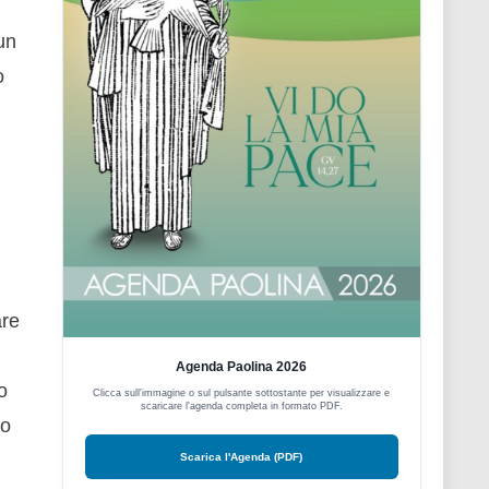
un
o
are
Agenda Paolina 2026
o
Clicca sull'immagine o sul pulsante sottostante per visualizzare e
scaricare l'agenda completa in formato PDF.
do
Scarica l'Agenda (PDF)