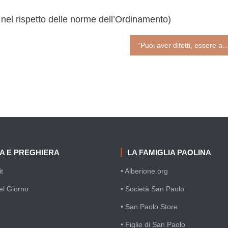
el rispetto delle norme dell’Ordinamento)
“Puoi aver difetti, essere ansioso e vivere qualche volta irritato, ma non dimenticare che la tua vita è la più grande azienda al mondo. Solo tu puoi impedirle che vad
IA E PREGHIERA
LA FAMIGLIA PAOLINA
t
• Alberione.org
el Giorno
• Società San Paolo
• San Paolo Store
• Figlie di San Paolo