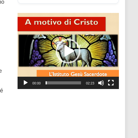
no
Video
Player
e
00:00
02:23
hé