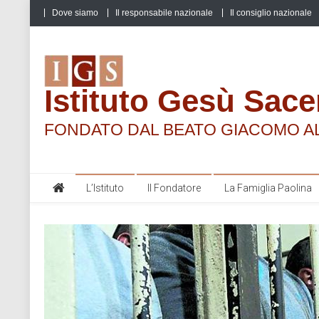
Skip
Dove siamo
Il responsabile nazionale
Il consiglio nazionale
to
content
Istituto Gesù Sace
FONDATO DAL BEATO GIACOMO A
L’Istituto
Il Fondatore
La Famiglia Paolina