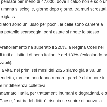
e pensate per meno di 47.000, dove il caldo non è solo u
umana si scioglie, giorno dopo giorno, tra muri scrostati
lexiglass.
ilatori sono un lusso per pochi, le celle sono camere a
a potabile scarseggia, ogni estate si ripete lo stesso
.
sovraffollamento ha superato il 220%, a Regina Coeli nel
tti gli istituti di pena italiani è del 133% (calcolando n
zabili).
a vita, nei primi sei mesi del 2025 siamo già a 38, un
 vendetta, ma che non fanno rumore, perché chi muore in
l’indifferenza collettiva.
dannato l’Italia per trattamenti inumani e degradanti, e 
ese, “patria del diritto”, rischia se subire di nuovo la