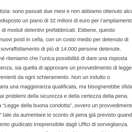
iustizia: sono passati due mesi e non abbiamo ottenuto alc
redisposto un piano di 32 milioni di euro per l’ampliament
ne di moduli detentivi prefabbricati. Ebbene, questo
uovi posti in cella, con un costo medio per detenuto di
 sovraffollamento di più di 14.000 persone detenute.
hé riteniamo che l’unica possibilità di dare una risposta
nza, sia quella di approvare un provvedimento di legge
ovenienti da ogni schieramento. Non un indulto o
saria una maggioranza qualificata, ma bisognerebbe sfid
i problemi della sicurezza e della certezza della pena.
 la “Legge della buona condotta”, ovvero un provvediment
” tale da aumentare lo sconto di pena già previsto quan
 giudicato irreprensibile dagli Uffici di sorveglianza.