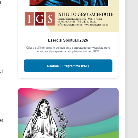
n
,
Esercizi Spirituali 2026
Clicca sull'immagine o sul pulsante sottostante per visualizzare e
scaricare il programma completo in formato PDF.
Scarica il Programma (PDF)
on
se