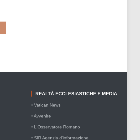
a in declino (Mons. Corrado Lorefice)
REALTÀ ECCLESIASTICHE E MEDIA
• Vatican News
• Avvenire
• L'Osservatore Romano
• SIR Agenzia d'informazione