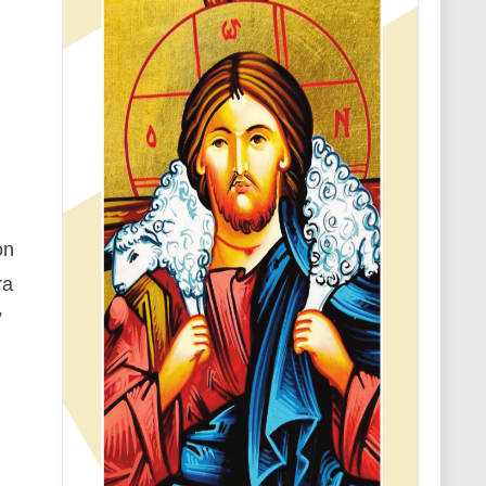
on
ra
”