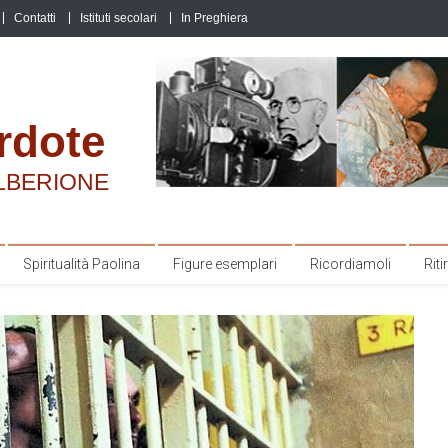
Contatti
Istituti secolari
In Preghiera
rdote
LBERIONE
Spiritualità Paolina
Figure esemplari
Ricordiamoli
Ritir