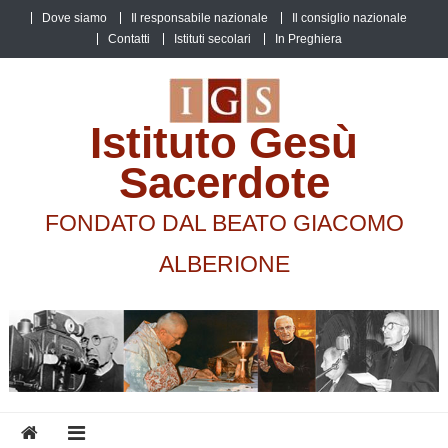
Skip
Dove siamo
Il responsabile nazionale
Il consiglio nazionale
to
Contatti
Istituti secolari
In Preghiera
content
Istituto Gesù
Sacerdote
FONDATO DAL BEATO GIACOMO
ALBERIONE