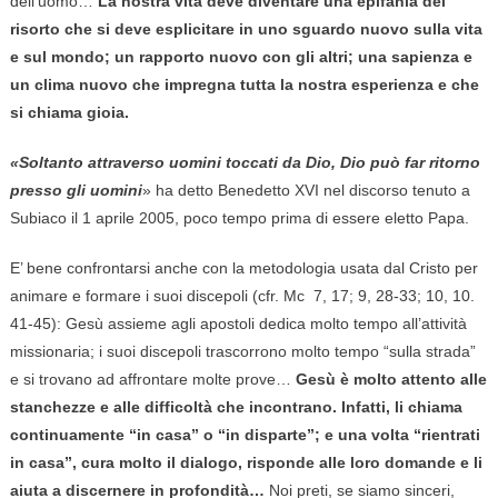
dell’uomo…
La nostra vita deve diventare una epifania del
risorto che si deve esplicitare in uno sguardo nuovo sulla vita
e sul mondo; un rapporto nuovo con gli altri; una sapienza e
un clima nuovo che impregna tutta la nostra esperienza e che
si chiama gioia.
«Soltanto attraverso uomini toccati da Dio, Dio può far ritorno
presso gli uomini
» ha detto Benedetto XVI nel discorso tenuto a
Subiaco il 1 aprile 2005, poco tempo prima di essere eletto Papa.
E’ bene confrontarsi anche con la metodologia usata dal Cristo per
animare e formare i suoi discepoli (cfr. Mc 7, 17; 9, 28-33; 10, 10.
41-45): Gesù assieme agli apostoli dedica molto tempo all’attività
missionaria; i suoi discepoli trascorrono molto tempo “sulla strada”
e si trovano ad affrontare molte prove…
Gesù è molto attento alle
stanchezze e alle difficoltà che incontrano. Infatti, li chiama
continuamente “in casa” o “in disparte”; e una volta “rientrati
in casa”, cura molto il dialogo, risponde alle loro domande e li
aiuta a discernere in profondità…
Noi preti, se siamo sinceri,