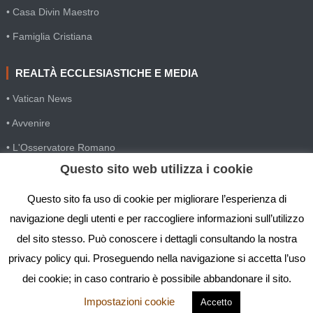
• Casa Divin Maestro
• Famiglia Cristiana
REALTÀ ECCLESIASTICHE E MEDIA
• Vatican News
• Avvenire
• L'Osservatore Romano
Questo sito web utilizza i cookie
• SIR Agenzia d'informazione
• Gesuiti Villapizzone
Questo sito fa uso di cookie per migliorare l’esperienza di
navigazione degli utenti e per raccogliere informazioni sull’utilizzo
• Settimana della Comunicazione
del sito stesso. Può conoscere i dettagli consultando la nostra
• Festival Biblico
privacy policy qui. Proseguendo nella navigazione si accetta l’uso
dei cookie; in caso contrario è possibile abbandonare il sito.
Impostazioni cookie
Accetto
IGS - Istituto Gesù Sacerdote © Copyright 2019