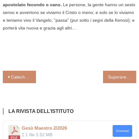
apostolato fecondo o vano.
Le persone, la gente hanno un sesto
senso e avvertono se viviamo il Cristo o meno; e solo se lo viviamo
e teniamo vivo il Vangelo, “passa” (pur sotto i segni della Kenosi); e
porterà vita nuova e grazia agli altri…
Navigazione
Catechesi di padre Masseo: Cristo non è vostro complice: smascheriamo il Vangelo tradito
Superare la tentazione di criticare, pretendere dalla Chiesa che invece deve essere fecondata di impegno gratuito e di comunione (Pierangelo Sequeri)
articoli
LA RIVISTA DELL’ISTITUTO
Gesù Maestro 2/2026
Download
1 file
2.52 MB