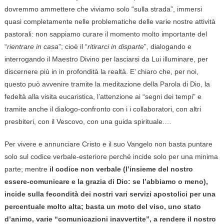
dovremmo ammettere che viviamo solo “sulla strada”, immersi
quasi completamente nelle problematiche delle varie nostre attività
pastorali: non sappiamo curare il momento molto importante del
“
rientrare in casa
”; cioè il “
ritirarci in disparte
”, dialogando e
interrogando il Maestro Divino per lasciarsi da Lui illuminare, per
discernere più in in profondità la realtà. E’ chiaro che, per noi,
questo può avvenire tramite la meditazione della Parola di Dio, la
fedeltà alla visita eucaristica, l’attenzione ai “segni dei tempi” e
tramite anche il dialogo-confronto con i i collaboratori, con altri
presbiteri, con il Vescovo, con una guida spirituale.…
Per vivere e annunciare Cristo e il suo Vangelo non basta puntare
solo sul codice verbale-esteriore perché incide solo per una minima
parte; mentre
il codice non verbale (l’insieme del nostro
essere-comunicare e la grazia di Dio: se l’abbiamo o meno),
incide sulla fecondità dei nostri vari servizi apostolici per una
percentuale molto alta; basta un moto del viso, uno stato
d’animo, varie “comunicazioni inavvertite”, a rendere il nostro