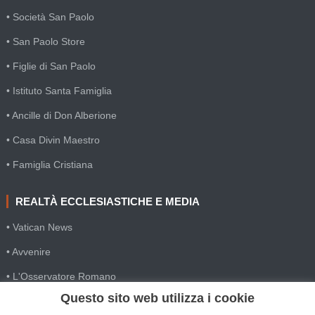
• Società San Paolo
• San Paolo Store
• Figlie di San Paolo
• Istituto Santa Famiglia
• Ancille di Don Alberione
• Casa Divin Maestro
• Famiglia Cristiana
REALTÀ ECCLESIASTICHE E MEDIA
• Vatican News
• Avvenire
• L'Osservatore Romano
Questo sito web utilizza i cookie
• SIR Agenzia d'informazione