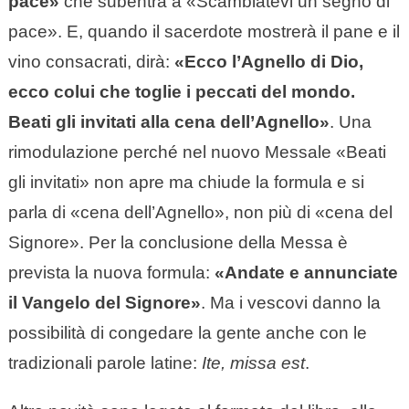
pace»
che subentra a «Scambiatevi un segno di
pace». E, quando il sacerdote mostrerà il pane e il
vino consacrati, dirà:
«Ecco l’Agnello di Dio,
ecco colui che toglie i peccati del mondo.
Beati gli invitati alla cena dell’Agnello»
. Una
rimodulazione perché nel nuovo Messale «Beati
gli invitati» non apre ma chiude la formula e si
parla di «cena dell’Agnello», non più di «cena del
Signore». Per la conclusione della Messa è
prevista la nuova formula:
«Andate e annunciate
il Vangelo del Signore»
. Ma i vescovi danno la
possibilità di congedare la gente anche con le
tradizionali parole latine:
Ite, missa est
.