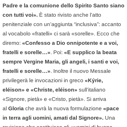
Padre e la comunione dello Spirito Santo siano
con tutti voi».
È stato rivisto anche l’atto
penitenziale con un’aggiunta “inclusiva”: accanto
al vocabolo «fratelli» ci sarà «sorelle». Ecco che
diremo:
«Confesso a Dio onnipotente e a voi,
fratelli e sorelle…»
. Poi:
«E supplico la beata
sempre Vergine Maria, gli angeli, i santi e voi,
fratelli e sorelle…»
. Inoltre il nuovo Messale
privilegerà le invocazioni in greco
«Kýrie,
eléison» e «Christe, eléison»
sull’italiano
«Signore, pietà» e «Cristo, pietà». Si arriva
al
Gloria
che avrà la nuova formulazione
«pace
in terra agli uomini, amati dal Signore».
Una