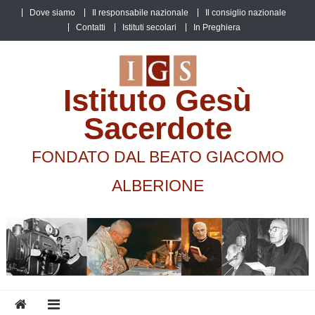
Skip
Dove siamo
Il responsabile nazionale
Il consiglio nazionale
to
Contatti
Istituti secolari
In Preghiera
content
Istituto Gesù
Sacerdote
FONDATO DAL BEATO GIACOMO
ALBERIONE