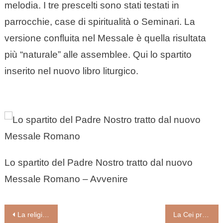
melodia. I tre prescelti sono stati testati in
parrocchie, case di spiritualità o Seminari. La
versione confluita nel Messale è quella risultata
più “naturale” alle assemblee. Qui lo spartito
inserito nel nuovo libro liturgico.
Lo spartito del Padre Nostro tratto dal nuovo
Messale Romano – Avvenire
Navigazione
La religiosità in Italia. Spazi per l’evangelizzazione (Don Armando Matteo)
La Cei precisa: per Messe e cerimonie misure di sicurezza invariate