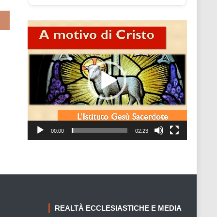
rsale
Video
Player
00:00
02:23
REALTÀ ECCLESIASTICHE E MEDIA