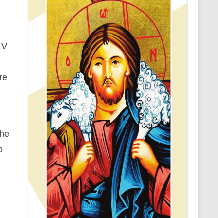
 V
re
che
o