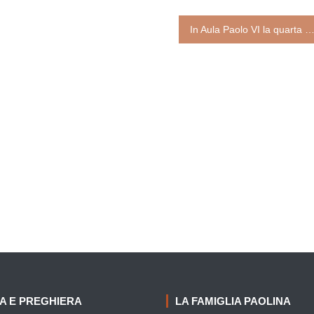
In Aula Paolo VI la quarta e ultima predica di Quaresima di padre Roberto Pasolini. Allargare i confini di una speranza unive
IA E PREGHIERA
LA FAMIGLIA PAOLINA