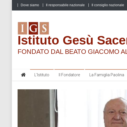
Skip
Dove siamo
Il responsabile nazionale
Il consiglio nazionale
to
content
Istituto Gesù Sace
FONDATO DAL BEATO GIACOMO A
L’Istituto
Il Fondatore
La Famiglia Paolina