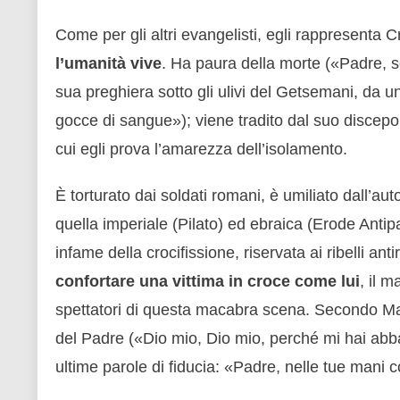
Come per gli altri evangelisti, egli rappresenta
l’umanità vive
. Ha paura della morte («Padre, se
sua preghiera sotto gli ulivi del Getsemani, da 
gocce di sangue»); viene tradito dal suo discepol
cui egli prova l’amarezza dell’isolamento.
È torturato dai soldati romani, è umiliato dall’auto
quella imperiale (Pilato) ed ebraica (Erode Antipa
infame della crocifissione, riservata ai ribelli ant
confortare una vittima in croce come lui
, il m
spettatori di questa macabra scena. Secondo Mat
del Padre («Dio mio, Dio mio, perché mi hai ab
ultime parole di fiducia: «Padre, nelle tue mani c