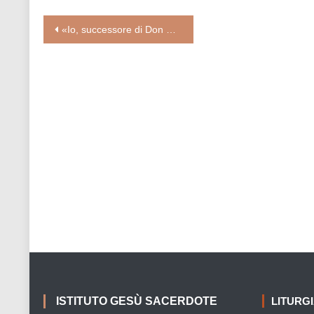
Navigazione
«Io, successore di Don Bosco vi dico: non smettete di credere nei giovani»
articoli
ISTITUTO GESÙ SACERDOTE
LITURG