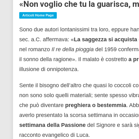
«Non voglio che tu la guarisca, 
Articoli Home Page
Sono due autori lontanissimi tra loro, eppure hann
sec. a.C. affermava: «
La saggezza si acquista 
nel romanzo
Il re della pioggia
del 1959 conferma
il sonno della ragione». Il malato è costretto
a p
illusione di onnipotenza.
Sente il bisogno dell’altro che quasi lo coccoli
non sono solo quelli materiali; sente spesso vib
che può diventare
preghiera o bestemmia
. Abb
averlo presentato la scorsa settimana in occasio
settimana della Passione
del Signore e sarà sig
racconto evangelico di Luca.