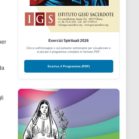
Esercizi Spirituali 2026
per
Clicca sull'immagine o sul pulsante sottostante per visualizzare e
scaricare il programma completo in formato PDF.
Scarica il Programma (PDF)
da
li