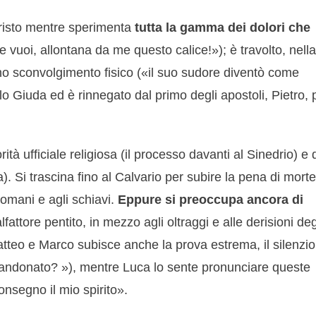
 Cristo mentre sperimenta
tutta la gamma dei dolori che
 vuoi, allontana da me questo calice!»); è travolto, nella
uno sconvolgimento fisico («il suo sudore diventò come
o Giuda ed è rinnegato dal primo degli apostoli, Pietro, 
rità ufficiale religiosa (il processo davanti al Sinedrio) e 
). Si trascina fino al Calvario per subire la pena di morte
iromani e agli schiavi.
Eppure si preoccupa ancora di
alfattore pentito, in mezzo agli oltraggi e alle derisioni deg
teo e Marco subisce anche la prova estrema, il silenzio
bandonato? »), mentre Luca lo sente pronunciare queste
onsegno il mio spirito».