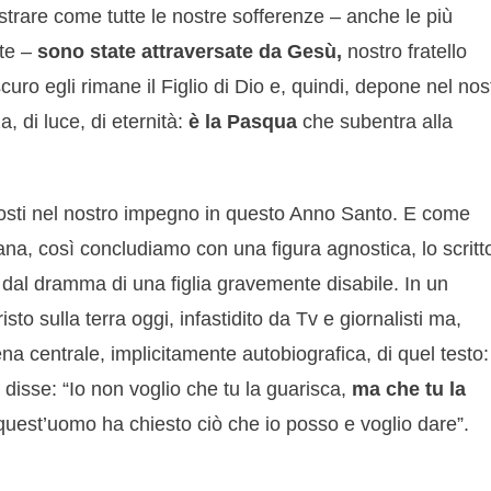
rare come tutte le nostre sofferenze – anche le più
nte –
sono state attraversate da Gesù,
nostro fratello
uro egli rimane il Figlio di Dio e, quindi, depone nel nos
, di luce, di eternità:
è la
Pasqua
che subentra alla
 posti nel nostro impegno in questo Anno Santo. E come
iana, così concludiamo con una figura agnostica, lo scritt
 dal dramma di una figlia gravemente disabile. In un
to sulla terra oggi, infastidito da Tv e giornalisti ma,
a centrale, implicitamente autobiografica, di quel testo:
disse: “Io non voglio che tu la guarisca,
ma che tu la
quest’uomo ha chiesto ciò che io posso e voglio dare”.