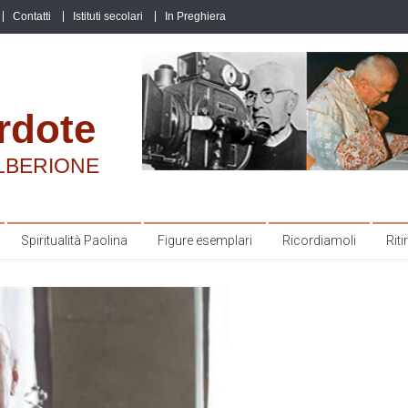
Contatti
Istituti secolari
In Preghiera
rdote
LBERIONE
Spiritualità Paolina
Figure esemplari
Ricordiamoli
Ritir