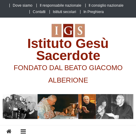
Skip
Dove siamo
Il responsabile nazionale
Il consiglio nazionale
to
Contatti
Istituti secolari
In Preghiera
content
Istituto Gesù
Sacerdote
FONDATO DAL BEATO GIACOMO
ALBERIONE