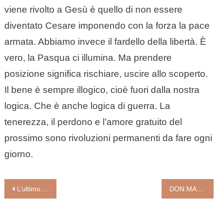
viene rivolto a Gesù è quello di non essere
diventato Cesare imponendo con la forza la pace
armata. Abbiamo invece il fardello della libertà. È
vero, la Pasqua ci illumina. Ma prendere
posizione significa rischiare, uscire allo scoperto.
Il bene è sempre illogico, cioè fuori dalla nostra
logica. Che è anche logica di guerra. La
tenerezza, il perdono e l’amore gratuito del
prossimo sono rivoluzioni permanenti da fare ogni
giorno.
Navigazione
L’ultimo miracolo di Gesù (di Luigi Maria Epicoco)
DON MAZZOLARI: «GIUDA È MIO FRATELLO, VOGLIO BENE ANCHE A LUI»: un’omelia originale e commovente, che divenne presto famosa; il testo integrale.
articoli