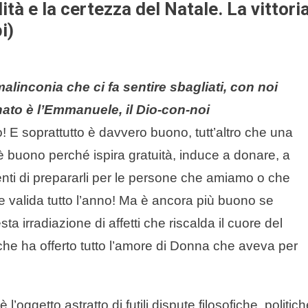
tà e la certezza del Natale. La vittori
i)
malinconia che ci fa sentire sbagliati, con noi
nato è l’Emmanuele, il Dio-con-noi
 E soprattutto è davvero buono, tutt’altro che una
è buono perché ispira gratuità, induce a donare, a
enti di prepararli per le persone che amiamo o che
e valida tutto l’anno! Ma è ancora più buono se
 irradiazione di affetti che riscalda il cuore del
he ha offerto tutto l’amore di Donna che aveva per
l’oggetto astratto di futili dispute filosofiche, politich