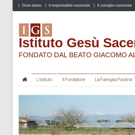
Skip
Dove siamo
Il responsabile nazionale
Il consiglio nazionale
to
content
Istituto Gesù Sace
FONDATO DAL BEATO GIACOMO A
L’Istituto
Il Fondatore
La Famiglia Paolina