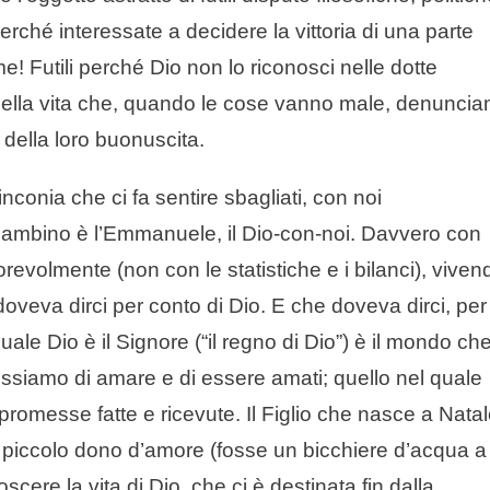
perché interessate a decidere la vittoria di una parte
me! Futili perché Dio non lo riconosci nelle dotte
à della vita che, quando le cose vanno male, denuncia
o della loro buonuscita.
nconia che ci fa sentire sbagliati, con noi
Bambino è l’Emmanuele, il Dio-con-noi. Davvero con
orevolmente (non con le statistiche e i bilanci), viven
doveva dirci per conto di Dio. E che doveva dirci, per
ale Dio è il Signore (“il regno di Dio”) è il mondo ch
ssiamo di amare e di essere amati; quello nel quale
promesse fatte e ricevute. Il Figlio che nasce a Nata
 più piccolo dono d’amore (fosse un bicchiere d’acqua a
scere la vita di Dio, che ci è destinata fin dalla