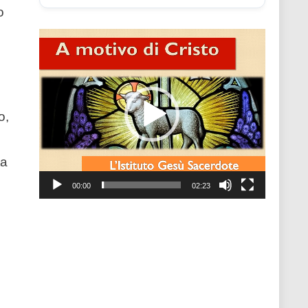
o
Video
Player
o,
ta
00:00
02:23