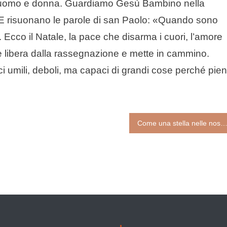
gni uomo e donna. Guardiamo Gesù Bambino nella
 E risuonano le parole di san Paolo: «Quando sono
 Ecco il Natale, la pace che disarma i cuori, l’amore
e libera dalla rassegnazione e mette in cammino.
rci umili, deboli, ma capaci di grandi cose perché pien
Come una stella nelle nostre mani vuote: il vero presepio è dentro noi ( José Tolentino de Mendo