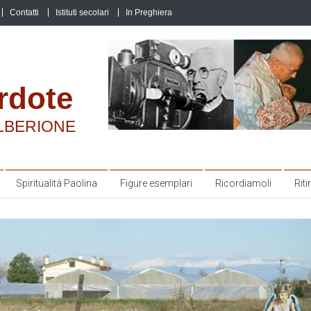
Contatti
Istituti secolari
In Preghiera
rdote
LBERIONE
Spiritualità Paolina
Figure esemplari
Ricordiamoli
Ritir