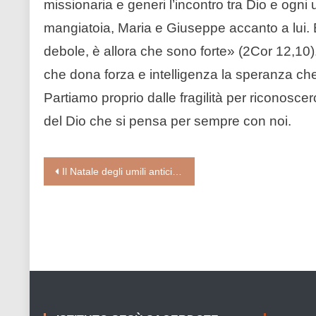
missionaria e generi l’incontro tra Dio e o
mangiatoia, Maria e Giuseppe accanto a lui.
debole, è allora che sono forte» (2Cor 12,10).
che dona forza e intelligenza la speranza ch
Partiamo proprio dalle fragilità per riconosce
del Dio che si pensa per sempre con noi.
Navigazione
Il Natale degli umili anticipa il Regno dei cieli (Card. Matteo Zuppi)
articoli