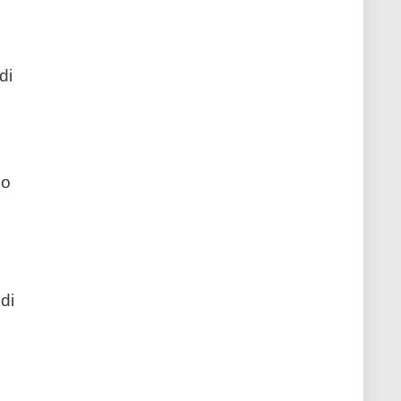
o
di
do
di