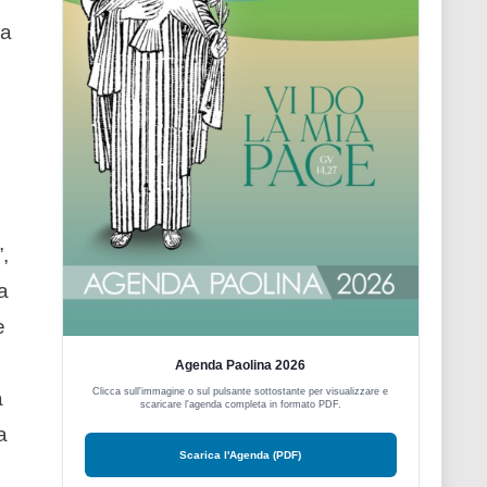
la
,
a
e
Agenda Paolina 2026
Clicca sull'immagine o sul pulsante sottostante per visualizzare e
a
scaricare l'agenda completa in formato PDF.
a
Scarica l'Agenda (PDF)