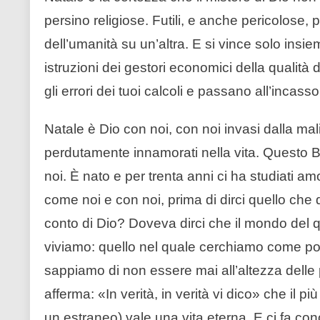
persino religiose. Futili, e anche pericolose, 
dell’umanità su un’altra. E si vince solo insie
istruzioni dei gestori economici della qualit
gli errori dei tuoi calcoli e passano all’incass
Natale è Dio con noi, con noi invasi dalla mali
perdutamente innamorati nella vita. Questo 
noi. È nato e per trenta anni ci ha studiati am
come noi e con noi, prima di dirci quello che 
conto di Dio? Doveva dirci che il mondo del qu
viviamo: quello nel quale cerchiamo come po
sappiamo di non essere mai all’altezza delle 
afferma: «In verità, in verità vi dico» che il
un estraneo) vale una vita eterna. E ci fa cono