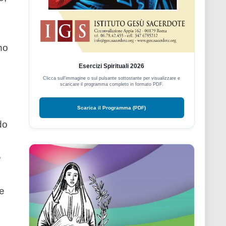
no
Esercizi Spirituali 2026
Clicca sull'immagine o sul pulsante sottostante per visualizzare e
scaricare il programma completo in formato PDF.
Scarica il Programma (PDF)
do
e
le