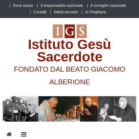
Skip
Dove siamo
Il responsabile nazionale
Il consiglio nazionale
to
Contatti
Istituti secolari
In Preghiera
content
Istituto Gesù
Sacerdote
FONDATO DAL BEATO GIACOMO
ALBERIONE