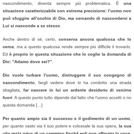
nascondimento, diventa sempre più problematica. È
una
situazione caratterizzabile con estrema precisione: l’uomo non
può sfuggire all’occhio di Dio, ma cercando di nascondersi a
Lui si nasconde a se stesso
.
Anche dentro di sé, certo,
conserva ancora qualcosa che lo
cerca
, ma a questo qualcosa rende sempre più difficile il trovarlo.
Ed
è proprio in questa situazione che lo coglie la domanda di
Dio: “Adamo dove sei?”
.
Dio vuole turbare l’uomo, distruggere il suo congegno di
nascondimento
, fargli vedere dove lo ha condotto una strada
sbagliata,
far nascere in lui un ardente desiderio di venirne
fuori
. A questo punto tutto dipende dal fatto che l’uomo accetti o no
questa domanda […]
Per quanto ampio sia il successo e il godimento di un uomo
,
per quanto vasto sia il suo potere e colossale la sua opera,
la sua
vita resta priva di un cammino finché egli non affronta la voce
.