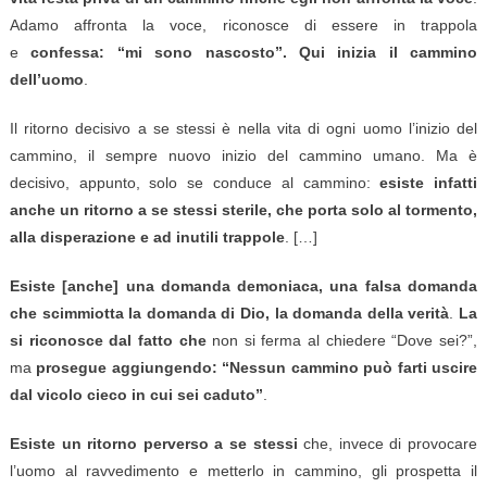
Adamo affronta la voce, riconosce di essere in trappola
e
confessa: “mi sono nascosto”. Qui inizia il cammino
dell’uomo
.
Il ritorno decisivo a se stessi è nella vita di ogni uomo l’inizio del
cammino, il sempre nuovo inizio del cammino umano. Ma è
decisivo, appunto, solo se conduce al cammino:
esiste infatti
anche un ritorno a se stessi sterile, che porta solo al tormento,
alla disperazione e ad inutili trappole
. […]
Esiste [anche] una domanda demoniaca, una falsa domanda
che scimmiotta la domanda di Dio, la domanda della verità
.
La
si riconosce dal fatto che
non si ferma al chiedere “Dove sei?”,
ma
prosegue aggiungendo: “Nessun cammino può farti uscire
dal vicolo cieco in cui sei caduto”
.
Esiste un ritorno perverso a se stessi
che, invece di provocare
l’uomo al ravvedimento e metterlo in cammino, gli prospetta il