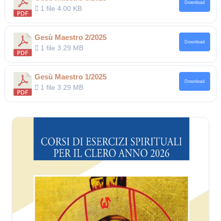
Download
1 file
4.00 KB
Gesù Maestro 2/2025
Download
1 file
3.29 MB
Gesù Maestro 1/2025
Download
1 file
3.29 MB