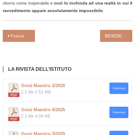
ritorno come insperabile e
così lo inchioda ad una realtà in cui il
ravvedimento appare assolutamente impossibile
.
Navigazione
Francesco di Sales, lettera apostolica del Papa: tutto appartiene all’amore
BENEDETTO XVI. IN MEMORIAM (di Federico Lombardi)
articoli
LA RIVISTA DELL’ISTITUTO
Gesù Maestro 2/2026
Download
1 file
2.52 MB
Gesù Maestro 4/2025
Download
1 file
4.00 KB
Gesù Maestro 3/2025