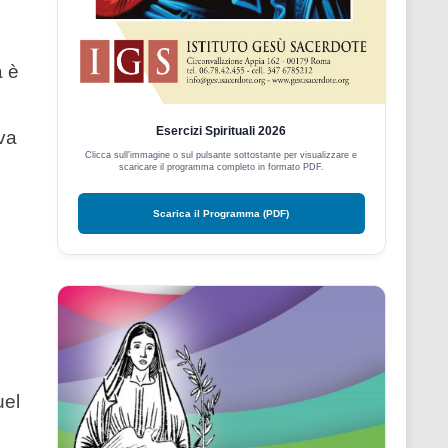
a è
Esercizi Spirituali 2026
va
Clicca sull'immagine o sul pulsante sottostante per visualizzare e
scaricare il programma completo in formato PDF.
Scarica il Programma (PDF)
uel