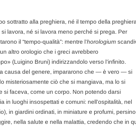
 sottratto alla preghiera, né il tempo della preghier
 si lavora, né si lavora meno perché si prega. Per
arono il “tempo-qualità”: mentre l’
horologium
scandi
 un altro orologio che i greci avrebbero
o» (Luigino Bruni) indirizzandolo verso l’infinito.
 a causa del genere, impararono che — è vero — si
do misteriosamente ciò che si mangiava, ma lo si
 si faceva, come un corpo. Non potendo darsi
a in luoghi insospettati e comuni: nell’ospitalità, nel
), in giardini ordinati, in miniature e profumi, persino
ire, nella salute e nella malattia, credendo che in q