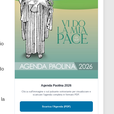
io
do
Agenda Paolina 2026
Clicca sull'immagine o sul pulsante sottostante per visualizzare e
scaricare l'agenda completa in formato PDF.
 la
Scarica l'Agenda (PDF)