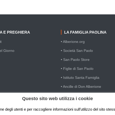
IA E PREGHIERA
LA FAMIGLIA PAOLINA
t
• Alberione.org
el Giorno
• Società San Paolo
• San Paolo Store
• Figlie di San Paolo
• Istituto Santa Famiglia
• Ancille di Don Alberione
• Casa Divin Maestro
Questo sito web utilizza i cookie
• Famiglia Cristiana
e degli utenti e per raccogliere informazioni sull’utilizzo del sito ste