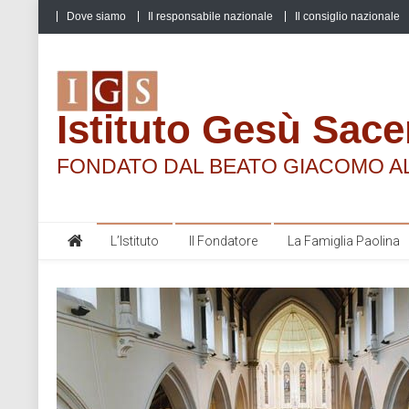
Skip
Dove siamo
Il responsabile nazionale
Il consiglio nazionale
to
content
Istituto Gesù Sace
FONDATO DAL BEATO GIACOMO A
L’Istituto
Il Fondatore
La Famiglia Paolina