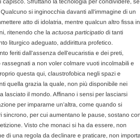
i capisco. Sfruttano la tecnologia per condividere, se
Qualcuno si inginocchia davanti all’immagine di un
tere atto di idolatria, mentre qualcun altro fissa in
ni, ritenendo che la
actuosa participatio
di tanti
o liturgico adeguato, addirittura profetico.
to feriti dall’assenza dell’eucaristia e dei preti,
assegnati a non voler colmare vuoti incolmabili e
roprio questa qui, claustrofobica negli spazi e
 quella grazia la quale, non più disponibile nei
lasciato il mondo. Affinano i sensi per lasciarsi
azione per impararne un’altra, come quando si
i sincrono, per cui aumentano le pause, sostano co
ipetizione. Visto che monaci si ha da essere, non
he di una regola da declinare e praticare, non import