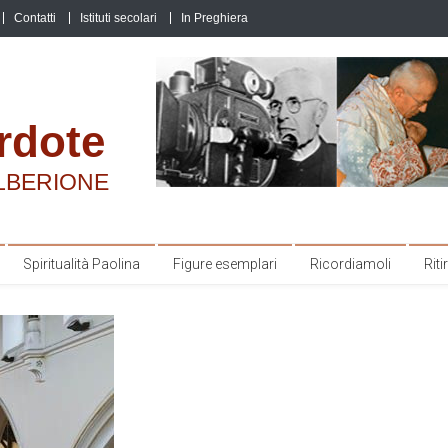
Contatti
Istituti secolari
In Preghiera
rdote
LBERIONE
Spiritualità Paolina
Figure esemplari
Ricordiamoli
Ritir