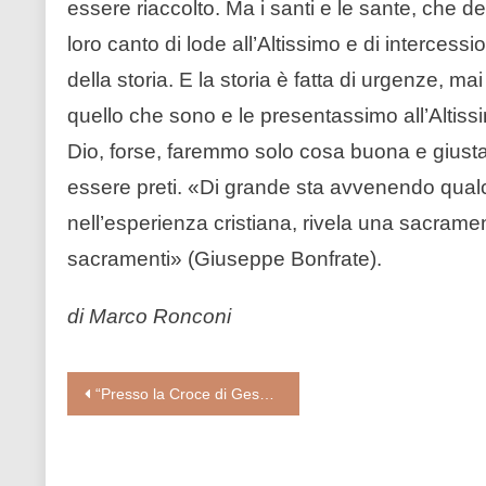
essere riaccolto. Ma i santi e le sante, che d
loro canto di lode all’Altissimo e di interces
della storia. E la storia è fatta di urgenze, 
quello che sono e le presentassimo all’Altissi
Dio, forse, faremmo solo cosa buona e giusta
essere preti. «Di grande sta avvenendo qualc
nell’esperienza cristiana, rivela una sacram
sacramenti» (Giuseppe Bonfrate).
di Marco Ronconi
Navigazione
“Presso la Croce di Gesù stava Maria, sua madre” (padre Raniero Cantalamessa: 3° predica Quaresima 20)
articoli