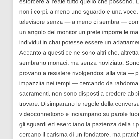
estorcere al reale tutto quello che possono. L
non i corpi, almeno uno sguardo e una voce. 
televisore senza — almeno ci sembra — commet
un angolo del monitor un prete imporre le ma
individui in chat potesse essere un adattament
Accanto a questi ce ne sono altri che, altrettan
sembrano monaci, ma senza noviziato. Sono r
provano a resistere rivolgendosi alla vita — p
impazzita nei tempi — cercando da rabdomanti
sacramenti, non sono disposti a credere abbia 
trovare. Disimparano le regole della convers
videoconnettono e inciampano su parole fuor
gli sguardi ed esercitano la pazienza della r
cercano il carisma di un fondatore, ma pratic