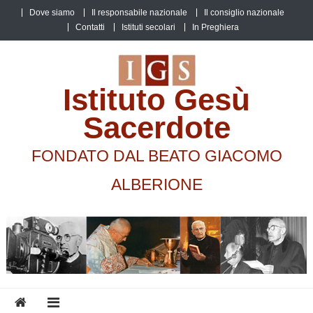
Skip
Dove siamo
Il responsabile nazionale
Il consiglio nazionale
to
Contatti
Istituti secolari
In Preghiera
content
Istituto Gesù
Sacerdote
FONDATO DAL BEATO GIACOMO
ALBERIONE