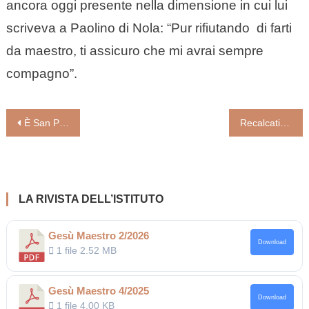
ancora oggi presente nella dimensione in cui lui
scriveva a Paolino di Nola: “Pur rifiutando di farti
da maestro, ti assicuro che mi avrai sempre
compagno”.
Navigazione
È San Paolo al centro del messaggio di Papa Francesco per la GMG di quest’anno
Recalcati: respirare l’amore in famiglia insegna l’amore nella vita. Lo psicoanalista e scrittore: “Il Vangelo insegna alla psicoanalisi il valore insostituibile della fede. È la fede che salva, nutre la forza del desiderio senza la quale la vita appassisce”.
articoli
LA RIVISTA DELL’ISTITUTO
Gesù Maestro 2/2026
Download
1 file
2.52 MB
Gesù Maestro 4/2025
Download
1 file
4.00 KB