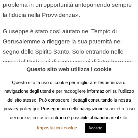
problema in un’opportunità anteponendo sempre
la fiducia nella Provvidenza».
Giuseppe è stato così aiutato nel Tempio di
Gerusalemme a rileggere la sua paternità nel
segno dello Spirito Santo. Solo entrando nelle
cose del Padre, si diventa capaci di introdurre un
Questo sito web utilizza i cookie
figlio nella storia dove Dio è protagonista. L’essere
nelle cose del Padre ci allontana da ogni sterile
Questo sito fa uso di cookie per migliorare l’esperienza di
navigazione degli utenti e per raccogliere informazioni sull’utilizzo
protagonismo.
del sito stesso. Può conoscere i dettagli consultando la nostra
Sì, se non entriamo da padri nel segreto dello
privacy policy qui. Proseguendo nella navigazione si accetta l’uso
dei cookie; in caso contrario è possibile abbandonare il sito.
Spirito rischiamo di essere padri protagonisti.
Impostazioni cookie
Accetto
L’assenza dello Spirito non favorisce lo spazio