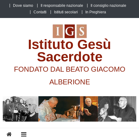
Skip
Dove siamo
Il responsabile nazionale
Il consiglio nazionale
to
Contatti
Istituti secolari
In Preghiera
content
Istituto Gesù
Sacerdote
FONDATO DAL BEATO GIACOMO
ALBERIONE