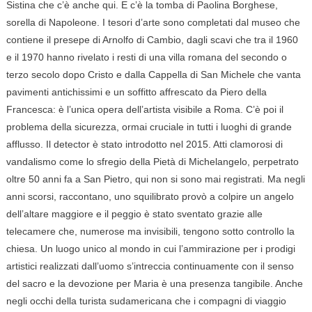
Sistina che c’è anche qui. E c’è la tomba di Paolina Borghese,
sorella di Napoleone. I tesori d’arte sono completati dal museo che
contiene il presepe di Arnolfo di Cambio, dagli scavi che tra il 1960
e il 1970 hanno rivelato i resti di una villa romana del secondo o
terzo secolo dopo Cristo e dalla Cappella di San Michele che vanta
pavimenti antichissimi e un soffitto affrescato da Piero della
Francesca: è l’unica opera dell’artista visibile a Roma. C’è poi il
problema della sicurezza, ormai cruciale in tutti i luoghi di grande
afflusso. Il detector è stato introdotto nel 2015. Atti clamorosi di
vandalismo come lo sfregio della Pietà di Michelangelo, perpetrato
oltre 50 anni fa a San Pietro, qui non si sono mai registrati. Ma negli
anni scorsi, raccontano, uno squilibrato provò a colpire un angelo
dell’altare maggiore e il peggio è stato sventato grazie alle
telecamere che, numerose ma invisibili, tengono sotto controllo la
chiesa. Un luogo unico al mondo in cui l’ammirazione per i prodigi
artistici realizzati dall’uomo s’intreccia continuamente con il senso
del sacro e la devozione per Maria è una presenza tangibile. Anche
negli occhi della turista sudamericana che i compagni di viaggio