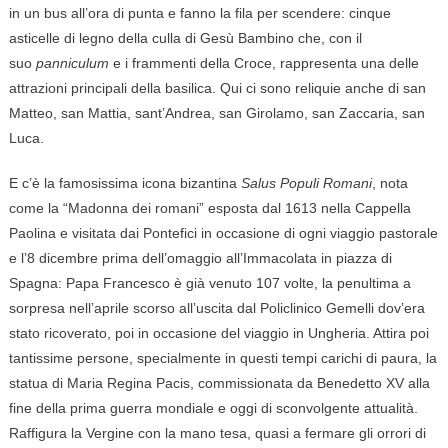
in un bus all’ora di punta e fanno la fila per scendere: cinque
asticelle di legno della culla di Gesù Bambino che, con il
suo
panniculum
e i frammenti della Croce, rappresenta una delle
attrazioni principali della basilica. Qui ci sono reliquie anche di san
Matteo, san Mattia, sant’Andrea, san Girolamo, san Zaccaria, san
Luca.
E c’è la famosissima icona bizantina
Salus Populi Romani
, nota
come la “Madonna dei romani” esposta dal 1613 nella Cappella
Paolina e visitata dai Pontefici in occasione di ogni viaggio pastorale
e l’8 dicembre prima dell’omaggio all’Immacolata in piazza di
Spagna: Papa Francesco è già venuto 107 volte, la penultima a
sorpresa nell’aprile scorso all’uscita dal Policlinico Gemelli dov’era
stato ricoverato, poi in occasione del viaggio in Ungheria. Attira poi
tantissime persone, specialmente in questi tempi carichi di paura, la
statua di Maria Regina Pacis, commissionata da Benedetto
XV
alla
fine della prima guerra mondiale e oggi di sconvolgente attualità.
Raffigura la Vergine con la mano tesa, quasi a fermare gli orrori di