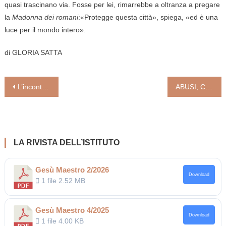
quasi trascinano via. Fosse per lei, rimarrebbe a oltranza a pregare
la
Madonna dei romani
:«Protegge questa città», spiega, «ed è una
luce per il mondo intero».
di
GLORIA SATTA
Navigazione
L’incontro del cardinale Parolin con un gruppo di premi Nobel apre il meeting mondiale sulla fraternità: Segno di speranza
ABUSI, CAMBIAMENTI CLIMATICI, GUERRE, LGBTQ, RUOLO DONNE: ECCO IL DOCUMENTO BASE
articoli
LA RIVISTA DELL’ISTITUTO
Gesù Maestro 2/2026
Download
1 file
2.52 MB
Gesù Maestro 4/2025
Download
1 file
4.00 KB