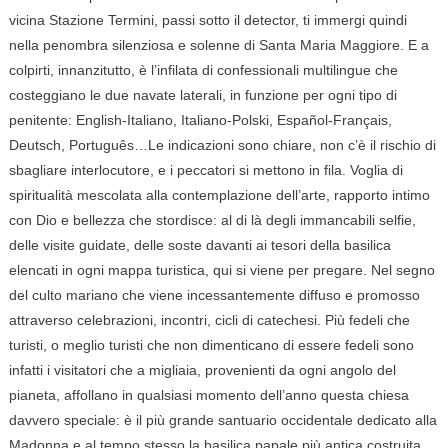
vicina Stazione Termini, passi sotto il detector, ti immergi quindi
nella penombra silenziosa e solenne di Santa Maria Maggiore. E a
colpirti, innanzitutto, è l’infilata di confessionali multilingue che
costeggiano le due navate laterali, in funzione per ogni tipo di
penitente: English-Italiano, Italiano-Polski, Español-Français,
Deutsch, Português…Le indicazioni sono chiare, non c’è il rischio di
sbagliare interlocutore, e i peccatori si mettono in fila. Voglia di
spiritualità mescolata alla contemplazione dell’arte, rapporto intimo
con Dio e bellezza che stordisce: al di là degli immancabili selfie,
delle visite guidate, delle soste davanti ai tesori della basilica
elencati in ogni mappa turistica, qui si viene per pregare. Nel segno
del culto mariano che viene incessantemente diffuso e promosso
attraverso celebrazioni, incontri, cicli di catechesi. Più fedeli che
turisti, o meglio turisti che non dimenticano di essere fedeli sono
infatti i visitatori che a migliaia, provenienti da ogni angolo del
pianeta, affollano in qualsiasi momento dell’anno questa chiesa
davvero speciale: è il più grande santuario occidentale dedicato alla
Madonna e al tempo stesso la basilica papale più antica costruita