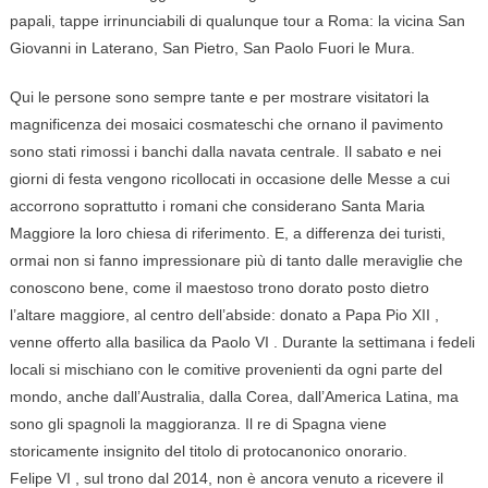
papali, tappe irrinunciabili di qualunque tour a Roma: la vicina San
Giovanni in Laterano, San Pietro, San Paolo Fuori le Mura.
Qui le persone sono sempre tante e per mostrare visitatori la
magnificenza dei mosaici cosmateschi che ornano il pavimento
sono stati rimossi i banchi dalla navata centrale. Il sabato e nei
giorni di festa vengono ricollocati in occasione delle Messe a cui
accorrono soprattutto i romani che considerano Santa Maria
Maggiore la loro chiesa di riferimento. E, a differenza dei turisti,
ormai non si fanno impressionare più di tanto dalle meraviglie che
conoscono bene, come il maestoso trono dorato posto dietro
l’altare maggiore, al centro dell’abside: donato a Papa Pio
XII
,
venne offerto alla basilica da Paolo
VI
. Durante la settimana i fedeli
locali si mischiano con le comitive provenienti da ogni parte del
mondo, anche dall’Australia, dalla Corea, dall’America Latina, ma
sono gli spagnoli la maggioranza. Il re di Spagna viene
storicamente insignito del titolo di protocanonico onorario.
Felipe
VI
, sul trono dal 2014, non è ancora venuto a ricevere il