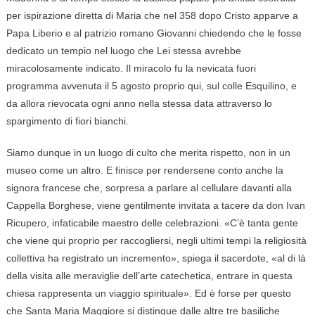
per ispirazione diretta di Maria che nel 358 dopo Cristo apparve a
Papa Liberio e al patrizio romano Giovanni chiedendo che le fosse
dedicato un tempio nel luogo che Lei stessa avrebbe
miracolosamente indicato. Il miracolo fu la nevicata fuori
programma avvenuta il 5 agosto proprio qui, sul colle Esquilino, e
da allora rievocata ogni anno nella stessa data attraverso lo
spargimento di fiori bianchi.
Siamo dunque in un luogo di culto che merita rispetto, non in un
museo come un altro. E finisce per rendersene conto anche la
signora francese che, sorpresa a parlare al cellulare davanti alla
Cappella Borghese, viene gentilmente invitata a tacere da don Ivan
Ricupero, infaticabile maestro delle celebrazioni. «C’è tanta gente
che viene qui proprio per raccogliersi, negli ultimi tempi la religiosità
collettiva ha registrato un incremento», spiega il sacerdote, «al di là
della visita alle meraviglie dell’arte catechetica, entrare in questa
chiesa rappresenta un viaggio spirituale». Ed è forse per questo
che Santa Maria Maggiore si distingue dalle altre tre basiliche