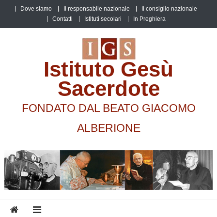
Skip
Dove siamo
Il responsabile nazionale
Il consiglio nazionale
to
Contatti
Istituti secolari
In Preghiera
content
Istituto Gesù
Sacerdote
FONDATO DAL BEATO GIACOMO
ALBERIONE