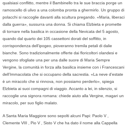
qualsiasi conflitto, mentre il Bambinello tra le sue braccia porge un
ramoscello di ulivo a una colomba pronta a ghermirlo. Un gruppo di
polacchi si raccoglie davanti alla scultura pregando. «Maria, liberaci
dalla guerra», sussurra una donna. Si chiama Elzbieta e promette
di tornare nella basilica in occasione della Nevicata del 5 agosto,
quando dal quarto dei 105 cassettoni dorati del soffitto, in
corrispondenza dell’ipogeo, pioveranno tremila petali di dalie
bianche. Sono tradizionalmente offerte dai floricoltori olandesi e
vengono sfogliate una per una dalle suore di Maria Sempre
Vergine, la comunità in forza alla basilica insieme con i Francescani
dell’Immacolata che si occupano della sacrestia. «La neve d’estate
è un miracolo che si rinnova, non possiamo perderlo», spiega
Elzbieta ai suoi compagni di viaggio. Accanto a lei, in silenzio, si
raccoglie una signora romana: chiede aiuto alla Vergine, magari un
miracolo, per suo figlio malato.
A Santa Maria Maggiore sono sepolti alcuni Papi: Paolo
V
,
Clemente
VIII
, Pio
V
, Sisto
V
che ha dato il nome alla Cappella