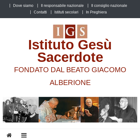
Skip
Dove siamo
Il responsabile nazionale
Il consiglio nazionale
to
Contatti
Istituti secolari
In Preghiera
content
Istituto Gesù
Sacerdote
FONDATO DAL BEATO GIACOMO
ALBERIONE