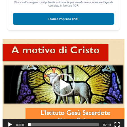
Clicca sull'immagine o sul pulsante sottostante per visualizzare e scaricare l'agenda
completa in formato PDF.
Scarica l'Agenda (PDF)
Video
Player
00:00
02:23