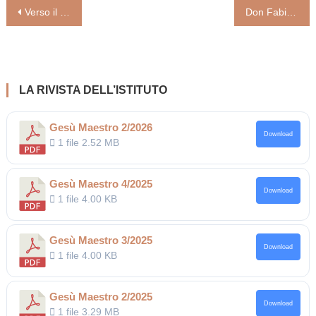
Navigazione
Verso il Natale. Come vivere l’Avvento, tempo di speranza oltre le paure del Covid
Don Fabio Rosini: la speranza è vivere con lo Spirito Santo, non salute e lavoro
articoli
LA RIVISTA DELL’ISTITUTO
Gesù Maestro 2/2026
Download
1 file
2.52 MB
Gesù Maestro 4/2025
Download
1 file
4.00 KB
Gesù Maestro 3/2025
Download
1 file
4.00 KB
Gesù Maestro 2/2025
Download
1 file
3.29 MB