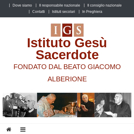
Skip
Dove siamo
Il responsabile nazionale
Il consiglio nazionale
to
Contatti
Istituti secolari
In Preghiera
content
Istituto Gesù
Sacerdote
FONDATO DAL BEATO GIACOMO
ALBERIONE