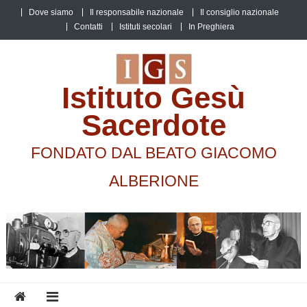
Skip
Dove siamo
Il responsabile nazionale
Il consiglio nazionale
to
Contatti
Istituti secolari
In Preghiera
content
Istituto Gesù
Sacerdote
FONDATO DAL BEATO GIACOMO
ALBERIONE