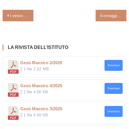
Navigazione
I vescovi nel cammino sinodale: da geografi ad esploratori (Paolo Scarafoni e Filomena Rizzo).
Il coraggio di scommettere sull’amore familiare (Omelia del Papa alla messa in piazza San Pietro)
articoli
LA RIVISTA DELL’ISTITUTO
Gesù Maestro 2/2026
Download
1 file
2.52 MB
Gesù Maestro 4/2025
Download
1 file
4.00 KB
Gesù Maestro 3/2025
Download
1 file
4.00 KB