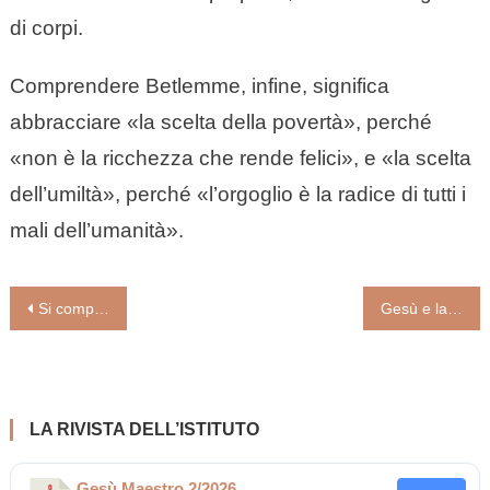
di corpi.
Comprendere Betlemme, infine, significa
abbracciare «la scelta della povertà», perché
«non è la ricchezza che rende felici», e «la scelta
dell’umiltà», perché «l’orgoglio è la radice di tutti i
mali dell’umanità».
Navigazione
Si compirono per lei i giorni del parto: Maria nel Natale
Gesù e la gioia
articoli
LA RIVISTA DELL’ISTITUTO
Gesù Maestro 2/2026