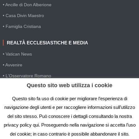
• Ancille di Don Alberione
• Casa Divin Maestro
• Famiglia Cristiana
REALTÀ ECCLESIASTICHE E MEDIA
• Vatican News
• Avvenire
• L'Osservatore Romano
Questo sito web utilizza i cookie
• SIR Agenzia d'informazione
• Gesuiti Villapizzone
Questo sito fa uso di cookie per migliorare l’esperienza di
navigazione degli utenti e per raccogliere informazioni sull’utilizzo
• Settimana della Comunicazione
del sito stesso. Può conoscere i dettagli consultando la nostra
• Festival Biblico
privacy policy qui. Proseguendo nella navigazione si accetta l’uso
dei cookie; in caso contrario è possibile abbandonare il sito.