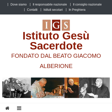
Skip
Dove siamo
Il responsabile nazionale
Il consiglio nazionale
to
Contatti
Istituti secolari
In Preghiera
content
Istituto Gesù
Sacerdote
FONDATO DAL BEATO GIACOMO
ALBERIONE